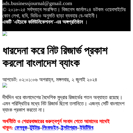
ads.businessjournal@gmail.com
© ২০১৮-২৫ সর্বস্বত্ব সংরক্ষিত। বিজনেস জার্নাল২৪ ডটকম ওয়েবসাইটের
কোন লেখা, ছবি, ভিডিও অনুমতি ছাড়া ব্যবহার বে-আইনী।
একটি 'এইচকে কমিউনিকেশনস'-এর অঙ্গপ্রতিষ্ঠান
।
ধারদেনা করে নিট রিজার্ভ প্রকাশ
করলো বাংলাদেশ ব্যাংক
আপডেট: ০২:০১:০৬ অপরাহ্ন, মঙ্গলবার, ২ জুলাই ২০২৪
দীর্ঘদিন ধরে বাংলাদেশের বৈদেশিক মুদ্রার রিজার্ভের পতন অব্যাহত রয়েছে।
এমন পরিস্থিতির মধ্যে নিট রিজার্ভ ছিলো তলানিতে। এজন্য সেটি বাংলাদেশ
ব্যাংক প্রকাশ করতো না।
অর্থনীতি ও শেয়ারবাজারের গুরুত্বপূর্ন সংবাদ পেতে আমাদের সাথেই
থাকুন:
ফেসবুক
–
টুইটার
–
লিংকডইন
–
ইন্সটাগ্রাম
–
ইউটিউব