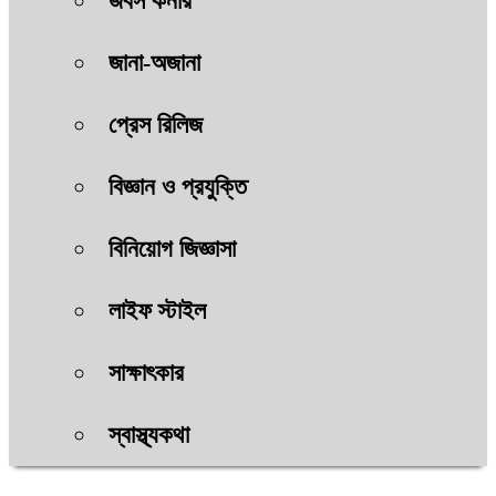
জবস কর্নার
জানা-অজানা
প্রেস রিলিজ
বিজ্ঞান ও প্রযুক্তি
বিনিয়োগ জিজ্ঞাসা
লাইফ স্টাইল
সাক্ষাৎকার
স্বাস্থ্যকথা