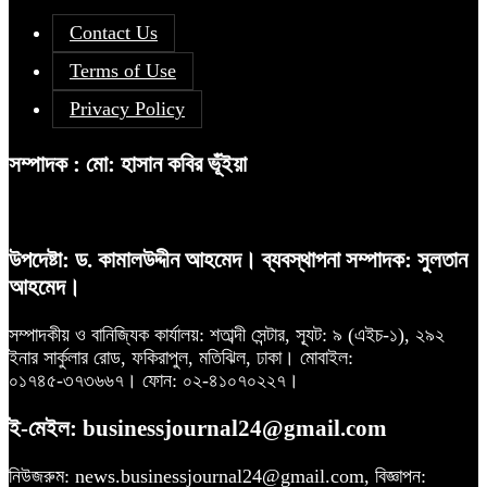
Contact Us
Terms of Use
Privacy Policy
সম্পাদক : মো: হাসান কবির ভূঁইয়া
উপদেষ্টা: ড. কামালউদ্দীন আহমেদ। ব্যবস্থাপনা সম্পাদক: সুলতান
আহমেদ।
সম্পাদকীয় ও বানিজ্যিক কার্যালয়: শতাব্দী সেন্টার, স্যূট: ৯ (এইচ-১), ২৯২
ইনার সার্কুলার রোড, ফকিরাপুল, মতিঝিল, ঢাকা। মোবাইল:
০১৭৪৫-৩৭৩৬৬৭। ফোন: ০২-৪১০৭০২২৭।
ই-মেইল: businessjournal24@gmail.com
নিউজরুম: news.businessjournal24@gmail.com, বিজ্ঞাপন: