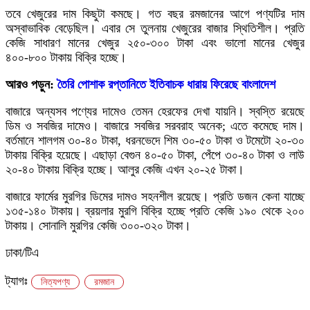
তবে খেজুরের দাম কিছুটা কমছে। গত বছর রমজানের আগে পণ্যটির দাম
অস্বাভাবিক বেড়েছিল। এবার সে তুলনায় খেজুরের বাজার স্থিতিশীল। প্রতি
কেজি সাধারণ মানের খেজুর ২৫০-৩০০ টাকা এবং ভালো মানের খেজুর
৪০০-৮০০ টাকায় বিক্রি হচ্ছে।
আরও পড়ুন:
তৈরি পোশাক রপ্তানিতে ইতিবাচক ধারায় ফিরেছে বাংলাদেশ
বাজারে অন্যসব পণ্যের দামেও তেমন হেরফের দেখা যায়নি। স্বস্তি রয়েছে
ডিম ও সবজির দামেও। বাজারে সবজির সরবরাহ অনেক; এতে কমেছে দাম।
বর্তমানে শালগম ৩০-৪০ টাকা, ধরনভেদে শিম ৩০-৫০ টাকা ও টমেটো ২০-৩০
টাকায় বিক্রি হয়েছে। এছাড়া বেগুন ৪০-৫০ টাকা, পেঁপে ৩০-৪০ টাকা ও লাউ
২০-৪০ টাকায় বিক্রি হচ্ছে। আলুর কেজি এখন ২০-২৫ টাকা।
বাজারে ফার্মের মুরগির ডিমের দামও সহনশীল রয়েছে। প্রতি ডজন কেনা যাচ্ছে
১৩৫-১৪০ টাকায়। ব্রয়লার মুরগি বিক্রি হচ্ছে প্রতি কেজি ১৯০ থেকে ২০০
টাকায়। সোনালি মুরগির কেজি ৩০০-৩২০ টাকা।
ঢাকা/টিএ
ট্যাগঃ
নিত্যপণ্য
রমজান