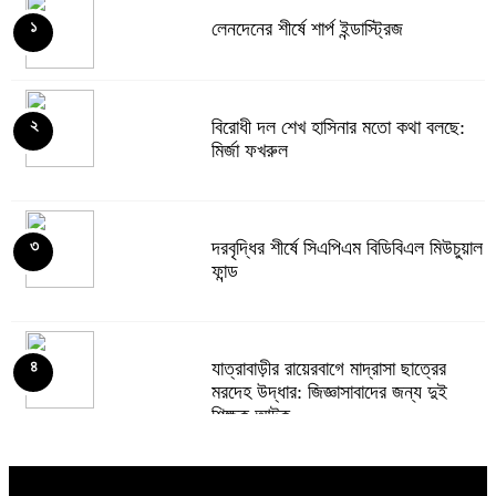
লেনদেনের শীর্ষে শার্প ইন্ডাস্ট্রিজ
১
দরবৃদ্ধির শীর্ষে সিএপিএম বিডিবিএল মিউচুয়াল
৫
ফান্ড
বিরোধী দল শেখ হাসিনার মতো কথা বলছে:
২
মির্জা ফখরুল
দরপতনের তালিকায় শীর্ষে মেট্রো স্পিনিং
৬
দরবৃদ্ধির শীর্ষে সিএপিএম বিডিবিএল মিউচুয়াল
৩
ফান্ড
রহিমা ফুডের শেয়ারে কারসাজির প্রমাণ
৭
পেয়েছে বিএসইসি
যাত্রাবাড়ীর রায়েরবাগে মাদ্রাসা ছাত্রের
৪
মরদেহ উদ্ধার: জিজ্ঞাসাবাদের জন্য দুই
শিক্ষক আটক
সূচকের পতনে ১২১০ কোটি টাকার লেনদেন
৮