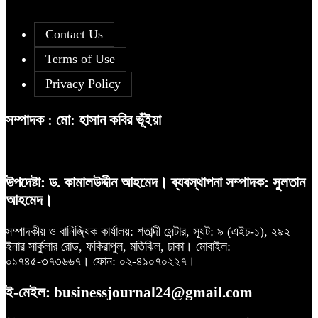
সূচকের পতনে ১২১০ কোটি টাকার লেনদেন
৫
আগামী প্রজন্মের জন্য সুস্থ পরিবেশ চান
৯
প্রধানমন্ত্রী
Contact Us
Terms of Use
দরপতনের তালিকায় শীর্ষে মেট্রো স্পিনিং
৬
Privacy Policy
বিএসইসির নতুন কমিশনার হোসেন সাদাত
১০
সম্পাদক : মো: হাসান কবির ভূঁইয়া
রহিমা ফুডের শেয়ারে কারসাজির প্রমাণ
৭
পেয়েছে বিএসইসি
উপদেষ্টা: ড. কামালউদ্দীন আহমেদ। ব্যবস্থাপনা সম্পাদক: সুলতান
আহমেদ।
আগামী প্রজন্মের জন্য সুস্থ পরিবেশ চান
৮
প্রধানমন্ত্রী
সম্পাদকীয় ও বানিজ্যিক কার্যালয়: শতাব্দী সেন্টার, স্যূট: ৯ (এইচ-১), ২৯২
ইনার সার্কুলার রোড, ফকিরাপুল, মতিঝিল, ঢাকা। মোবাইল:
০১৭৪৫-৩৭৩৬৬৭। ফোন: ০২-৪১০৭০২২৭।
ই-মেইল: businessjournal24@gmail.com
Financial Statement (Q-2) of
৯
Dutch-Bangla Bank PLC