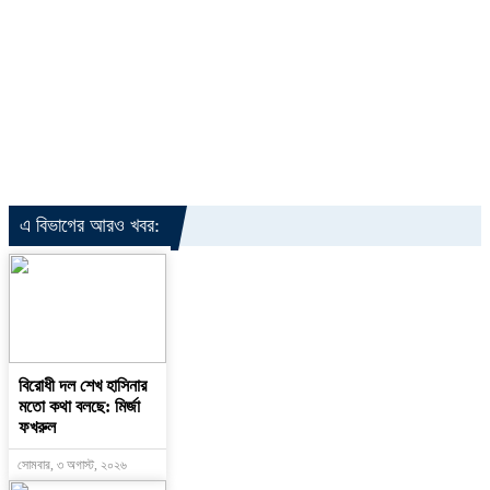
এ বিভাগের আরও খবর:
বিরোধী দল শেখ হাসিনার
মতো কথা বলছে: মির্জা
ফখরুল
সোমবার, ৩ অগাস্ট, ২০২৬