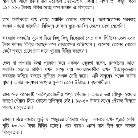
মাস দুই আগে চিনির দাম উঠেছিল ১২৫-১৩০ টাকায়। এখন তা কিছুটা কমে
১১৫-১২০ টাকায় বিক্রি হচ্ছে বলে জানান এ বিক্রেতা।
তবে অস্থিরতা রয়ে গেছে সয়াবিন তেলের বাজারে। ভোজ্যতেলের সরবরাহ
সংকট এখনো কাটেনি। বিভিন্ন দোকান ঘুরে সয়াবিন তেলের দেখা মেলেনি।
সরবরাহ সংকটের সুযোগ নিয়ে কিছু কিছু বিক্রেতা ১৭৫ টাকা লিটারের তেল ২০০
টাকা পর্যন্ত বিক্রি করছেন বলে ক্রেতাদের অভিযোগ। অনেকে তেলের বোতল
কেটে ড্রামে ঢেলে চড়া দামে খুচরায় বিক্রি করছেন।
তেল না পাওয়ায় উষ্মা প্রকাশ করে একজন ক্রেতা বলেন, রমজানের আগে
সয়াবিন তেলের চাহিদা যখন বেড়ে যায় সরবরাহকারীরা তখন ইচ্ছাকৃতভাবে
সরবরাহ কমিয়ে বাজারে কৃত্রিম সংকট তৈরি করে। এটি মানুষের পকেট কাটার
ধান্দা। এবার অন্যসব পণ্যের মুনাফা তেলে উঠাচ্ছেন ব্যবসায়ীরা।
রমজানের আরেকটি অতিপ্রয়োজনীয় পণ্য পেঁয়াজ। এবছর ভরা মৌসুম হওয়ার
কারণে পেঁয়াজ নিয়ে কোনো দুশ্চিন্তা নেই। ৪৫-৫০ টাকার মধ্যে পেঁয়াজ কিনতে
পারছেন ক্রেতারা।
রমজান ঘিরে বাজারে মুড়ি ও খেজুরের চাহিদাও বাড়ে। বাজারে এখন প্রতি কেজি
মুড়ি ৮০-৯০ টাকা বিক্রি হচ্ছে। গত বছরও এমন দাম ছিল বলে জানান
বিক্রেতারা।