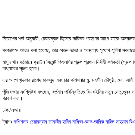
নিয়োগের শর্ত অনুযায়ী, চেয়ারম্যান হিসেবে দায়িত্ব গ্রহণের আগে তাকে অন্যান্য 
প্রজ্ঞাপনে আরও বলা হয়েছে, তার বেতন-ভাতা ও অন্যান্য সুযোগ-সুবিধা সরকারের স
মাসুদ খান বর্তমানে ক্রাউন সিমেন্ট পিএলসির গ্রুপ প্রধান নির্বাহী কর্মকর্তা 
অধ্যায়ের সূচনা হলো।
এর আগে খন্দকার রাশেদ মাকসুদ এবং চার কমিশনার মু. মহসীন চৌধুরী, মো. আলী আ
পুঁজিবাজার সংশ্লিষ্টরা বলছেন, বর্তমান পরিস্থিতিতে বিএসইসির নতুন নেতৃত্বের 
গ্রহণ করা।
ঢাকা/এআর
ট্যাগঃ
কশিশনার
চেয়ারম্যান
তানভীর হাবিব
নাফিজ-আল-তারিক
নাহিদ মাহতাব
বি