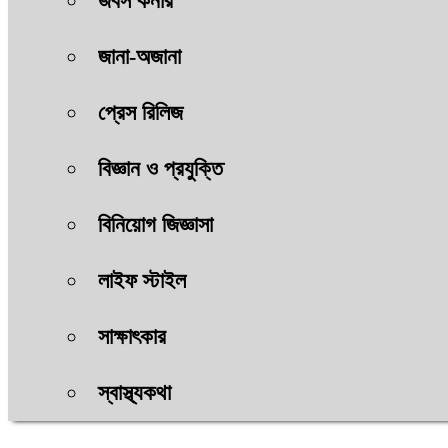
জবস কর্নার
জানা-অজানা
প্রেস রিলিজ
বিজ্ঞান ও প্রযুক্তি
বিনিয়োগ জিজ্ঞাসা
লাইফ স্টাইল
সাক্ষাৎকার
স্বাস্থ্যকথা