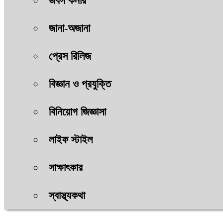
জবস কর্নার
জানা-অজানা
প্রেস রিলিজ
বিজ্ঞান ও প্রযুক্তি
বিনিয়োগ জিজ্ঞাসা
লাইফ স্টাইল
সাক্ষাৎকার
স্বাস্থ্যকথা