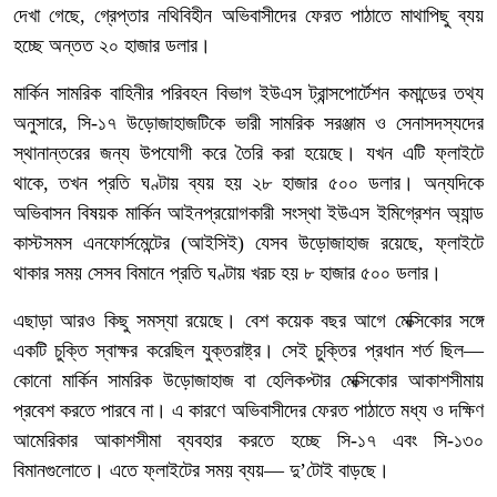
দেখা গেছে, গ্রেপ্তার নথিবিহীন অভিবাসীদের ফেরত পাঠাতে মাথাপিছু ব্যয়
হচ্ছে অন্তত ২০ হাজার ডলার।
মার্কিন সামরিক বাহিনীর পরিবহন বিভাগ ইউএস ট্রান্সপোর্টেশন কমান্ডের তথ্য
অনুসারে, সি-১৭ উড়োজাহাজটিকে ভারী সামরিক সরঞ্জাম ও সেনাসদস্যদের
স্থানান্তরের জন্য উপযোগী করে তৈরি করা হয়েছে। যখন এটি ফ্লাইটে
থাকে, তখন প্রতি ঘণ্টায় ব্যয় হয় ২৮ হাজার ৫০০ ডলার। অন্যদিকে
অভিবাসন বিষয়ক মার্কিন আইনপ্রয়োগকারী সংস্থা ইউএস ইমিগ্রেশন অ্যান্ড
কাস্টসমস এনফোর্সমেন্টের (আইসিই) যেসব উড়োজাহাজ রয়েছে, ফ্লাইটে
থাকার সময় সেসব বিমানে প্রতি ঘণ্টায় খরচ হয় ৮ হাজার ৫০০ ডলার।
এছাড়া আরও কিছু সমস্যা রয়েছে। বেশ কয়েক বছর আগে মেক্সিকোর সঙ্গে
একটি চুক্তি স্বাক্ষর করেছিল যুক্তরাষ্ট্র। সেই চুক্তির প্রধান শর্ত ছিল—
কোনো মার্কিন সামরিক উড়োজাহাজ বা হেলিকপ্টার মেক্সিকোর আকাশসীমায়
প্রবেশ করতে পারবে না। এ কারণে অভিবাসীদের ফেরত পাঠাতে মধ্য ও দক্ষিণ
আমেরিকার আকাশসীমা ব্যবহার করতে হচ্ছে সি-১৭ এবং সি-১৩০
বিমানগুলোতে। এতে ফ্লাইটের সময় ব্যয়— দু’টোই বাড়ছে।