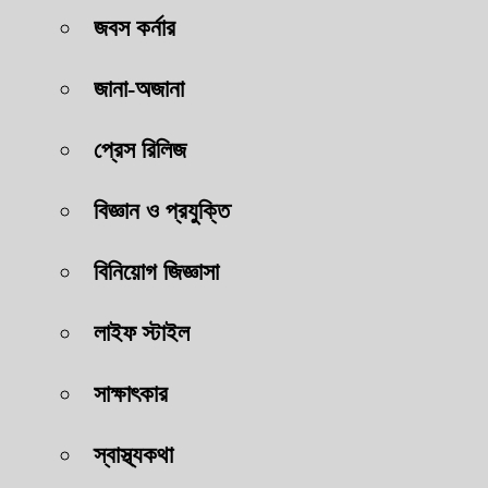
জবস কর্নার
জানা-অজানা
প্রেস রিলিজ
বিজ্ঞান ও প্রযুক্তি
বিনিয়োগ জিজ্ঞাসা
লাইফ স্টাইল
সাক্ষাৎকার
স্বাস্থ্যকথা