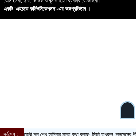
কোন লেখা, ছবি, ভিডিও অনুমতি ছাড়া ব্যবহার বে-আইনী।
একটি 'এইচকে কমিউনিকেশনস'-এর অঙ্গপ্রতিষ্ঠান
।
সর্বশেষ :
ষক আটক
বিরোধী দল শেখ হাসিনার মতো কথা বলছে: মির্জা ফখরুল
লেনদেনের শীর্ষে শার্