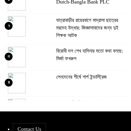
Dutch-Bangla Bank PLC
যাত্রাবাড়ীর রায়েরবাগে মাদ্রাসা ছাত্রের
২
মরদেহ উদ্ধার: জিজ্ঞাসাবাদের জন্য দুই
শিক্ষক আটক
বিরোধী দল শেখ হাসিনার মতো কথা বলছে:
৩
মির্জা ফখরুল
লেনদেনের শীর্ষে শার্প ইন্ডাস্ট্রিজ
৪
দরবৃদ্ধির শীর্ষে সিএপিএম বিডিবিএল
৫
মিউচুয়াল ফান্ড
Contact Us
দরপতনের তালিকায় শীর্ষে মেট্রো স্পিনিং