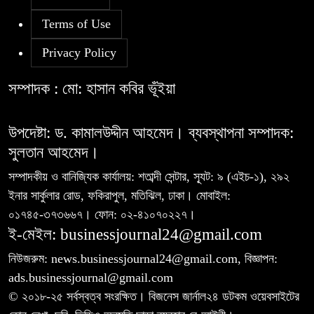
৬
Terms of Use
Privacy Policy
রহিমা ফুডের শেয়ারে কারসাজির প্রমাণ
৭
পেয়েছে বিএসইসি
সম্পাদক : মো: হাসান কবির ভূঁইয়া
সূচকের পতনে ১২১০ কোটি টাকার লেনদেন
উপদেষ্টা: ড. কামালউদ্দীন আহমেদ। ব্যবস্থাপনা সম্পাদক:
৮
সুলতান আহমেদ।
সম্পাদকীয় ও বানিজ্যিক কার্যালয়: শতাব্দী সেন্টার, স্যূট: ৯ (এইচ-১), ২৯২
আগামী প্রজন্মের জন্য সুস্থ পরিবেশ চান
ইনার সার্কুলার রোড, ফকিরাপুল, মতিঝিল, ঢাকা। মোবাইল:
৯
প্রধানমন্ত্রী
০১৭৪৫-৩৭৩৬৬৭। ফোন: ০২-৪১০৭০২২৭।
ই-মেইল: businessjournal24@gmail.com
বিএসইসির নতুন কমিশনার হোসেন সাদাত
নিউজরুম: news.businessjournal24@gmail.com, বিজ্ঞাপন:
১০
ads.businessjournal@gmail.com
© ২০১৮-২৫ সর্বস্বত্ব সংরক্ষিত। বিজনেস জার্নাল২৪ ডটকম ওয়েবসাইটের