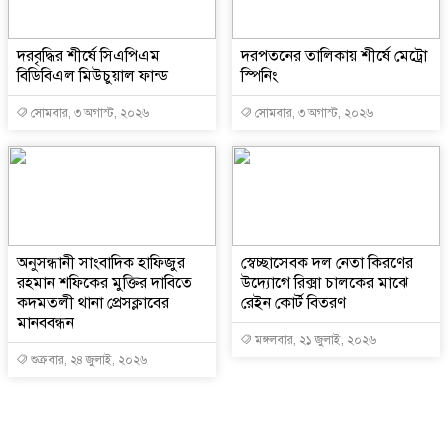
দরবৃদ্ধির শীর্ষে সিএপিএম
দরপতনের তালিকায় শীর্ষে মেট্রো
বিডিবিএল মিউচুয়াল ফান্ড
স্পিনিং
সোমবার, ৩ অগাস্ট, ২০২৬
সোমবার, ৩ অগাস্ট, ২০২৬
অনুসন্ধানী সাংবাদিক হাফিজুর
স্বেচ্ছাসেবক দল নেতা কিরণের
রহমান শফিকের মুক্তির দাবিতে
উদ্যোগে রিক্সা চালকের মাঝে
কদমতলী থানা প্রেসক্লাবের
রেইন কোর্ট বিতরণ
মানববন্ধন
মঙ্গলবার, ২১ জুলাই, ২০২৬
শুক্রবার, ২৪ জুলাই, ২০২৬