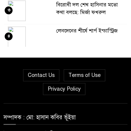
বিরোধী দল শেখ হাসিনার মতো
৩
কথা বলছে: মির্জা ফখরুল
লেনদেনের শীর্ষে শার্প ইন্ডাস্ট্রিজ
৪
দরবৃদ্ধির শীর্ষে সিএপিএম
৫
বিডিবিএল মিউচুয়াল ফান্ড
Contact Us
Terms of Use
দরপতনের তালিকায় শীর্ষে মেট্রো
৬
Privacy Policy
স্পিনিং
রহিমা ফুডের শেয়ারে কারসাজির
৭
প্রমাণ পেয়েছে বিএসইসি
সম্পাদক : মো: হাসান কবির ভূঁইয়া