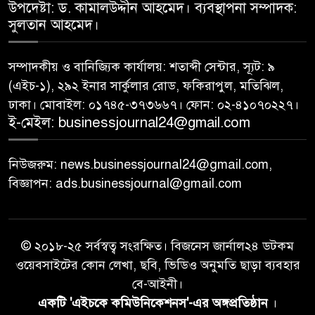
উপদেষ্টা: ড. কামালউদ্দীন আহমেদ। ব্যবস্থাপনা সম্পাদক:
সূচকের পতনে ১২১০ কোটি টাকার
৮
সুলতান আহমেদ।
লেনদেন
সম্পাদকীয় ও বানিজ্যিক কার্যালয়: শতাব্দী সেন্টার, স্যূট: ৯
আগামী প্রজন্মের জন্য সুস্থ পরিবেশ
(এইচ-১), ২৯২ ইনার সার্কুলার রোড, ফকিরাপুল, মতিঝিল,
৯
চান প্রধানমন্ত্রী
ঢাকা। মোবাইল: ০১৭৪৫-৩৭৩৬৬৭। ফোন: ০২-৪১০৭০২২৭।
ই-মেইল: businessjournal24@gmail.com
বিএসইসির নতুন কমিশনার হোসেন
১০
সাদাত
নিউজরুম: news.businessjournal24@gmail.com,
বিজ্ঞাপন: ads.businessjournal@gmail.com
© ২০১৮-২৫ সর্বস্বত্ব সংরক্ষিত। বিজনেস জার্নাল২৪ ডটকম
ওয়েবসাইটের কোন লেখা, ছবি, ভিডিও অনুমতি ছাড়া ব্যবহার
বে-আইনী।
একটি 'এইচকে কমিউনিকেশনস'-এর অঙ্গপ্রতিষ্ঠান
।