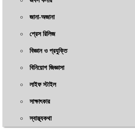
জবস কর্নার
জানা-অজানা
প্রেস রিলিজ
বিজ্ঞান ও প্রযুক্তি
বিনিয়োগ জিজ্ঞাসা
লাইফ স্টাইল
সাক্ষাৎকার
স্বাস্থ্যকথা