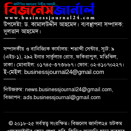
সূচকের পতনে ১২১০ কোটি টাকার
৮
লেনদেন
উপদেষ্টা: ড. কামালউদ্দীন আহমেদ। ব্যবস্থাপনা সম্পাদক:
সুলতান আহমেদ।
আগামী প্রজন্মের জন্য সুস্থ পরিবেশ
৯
চান প্রধানমন্ত্রী
সম্পাদকীয় ও বানিজ্যিক কার্যালয়: শতাব্দী সেন্টার, স্যূট: ৯
(এইচ-১), ২৯২ ইনার সার্কুলার রোড, ফকিরাপুল, মতিঝিল,
বিএসইসির নতুন কমিশনার হোসেন
১০
ঢাকা। মোবাইল: ০১৭৪৫-৩৭৩৬৬৭। ফোন: ০২-৪১০৭০২২৭।
সাদাত
ই-মেইল: businessjournal24@gmail.com
নিউজরুম: news.businessjournal24@gmail.com,
বিজ্ঞাপন: ads.businessjournal@gmail.com
© ২০১৮-২৫ সর্বস্বত্ব সংরক্ষিত। বিজনেস জার্নাল২৪ ডটকম