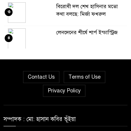
বিরোধী দল শেখ হাসিনার মতো
৩
কথা বলছে: মির্জা ফখরুল
লেনদেনের শীর্ষে শার্প ইন্ডাস্ট্রিজ
৪
দরবৃদ্ধির শীর্ষে সিএপিএম
৫
বিডিবিএল মিউচুয়াল ফান্ড
Contact Us
Terms of Use
দরপতনের তালিকায় শীর্ষে মেট্রো
৬
Privacy Policy
স্পিনিং
রহিমা ফুডের শেয়ারে কারসাজির
৭
প্রমাণ পেয়েছে বিএসইসি
সম্পাদক : মো: হাসান কবির ভূঁইয়া