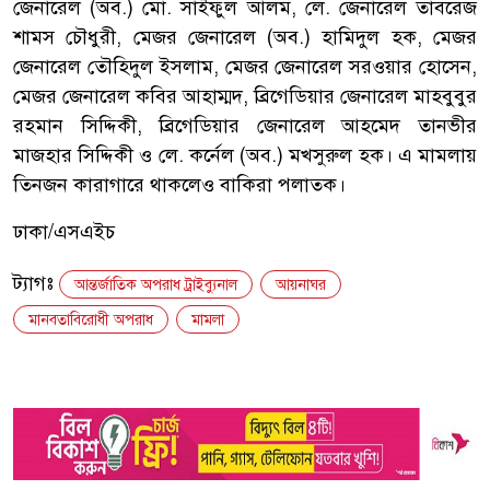
জেনারেল (অব.) মো. সাইফুল আলম, লে. জেনারেল তাবরেজ
শামস চৌধুরী, মেজর জেনারেল (অব.) হামিদুল হক, মেজর
জেনারেল তৌহিদুল ইসলাম, মেজর জেনারেল সরওয়ার হোসেন,
মেজর জেনারেল কবির আহাম্মদ, ব্রিগেডিয়ার জেনারেল মাহবুবুর
রহমান সিদ্দিকী, ব্রিগেডিয়ার জেনারেল আহমেদ তানভীর
মাজহার সিদ্দিকী ও লে. কর্নেল (অব.) মখসুরুল হক। এ মামলায়
তিনজন কারাগারে থাকলেও বাকিরা পলাতক।
ঢাকা/এসএইচ
ট্যাগঃ
আন্তর্জাতিক অপরাধ ট্রাইব্যুনাল
আয়নাঘর
মানবতাবিরোধী অপরাধ
মামলা