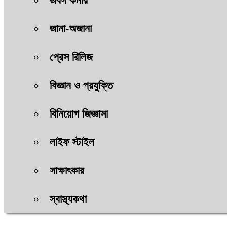
জবস কর্নার
জানা-অজানা
প্রেস রিলিজ
বিজ্ঞান ও প্রযুক্তি
বিনিয়োগ জিজ্ঞাসা
লাইফ স্টাইল
সাক্ষাৎকার
স্বাস্থ্যকথা