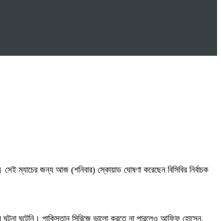
। সেই ম্যাচের জন্য আজ (শনিবার) স্কোয়াড ঘোষণা করেছেন বিসিবির নির্বাচক
য়ার ঘটনা ঘটেনি। পাকিস্তান সিরিজে ভালো করতে না পারলেও আফিফ হোসেন,