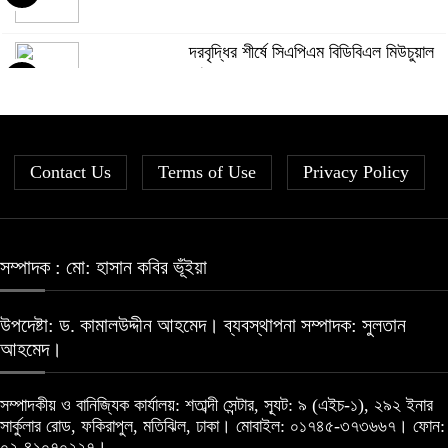
আগামী প্রজন্মের জন্য সুস্থ পরিবেশ চান
প্রধানমন্ত্রী
৯
দরবৃদ্ধির শীর্ষে সিএপিএম বিডিবিএল মিউচুয়াল
ফান্ড
৫
বিএসইসির নতুন কমিশনার হোসেন সাদাত
১০
সূচকের পতনে ১২১০ কোটি টাকার লেনদেন
৬
Contact Us
Terms of Use
Privacy Policy
রহিমা ফুডের শেয়ারে কারসাজির প্রমাণ পেয়েছে
বিএসইসি
৭
সম্পাদক : মো: হাসান কবির ভূঁইয়া
আগামী প্রজন্মের জন্য সুস্থ পরিবেশ চান
উপদেষ্টা: ড. কামালউদ্দীন আহমেদ। ব্যবস্থাপনা সম্পাদক: সুলতান
প্রধানমন্ত্রী
৮
আহমেদ।
সম্পাদকীয় ও বানিজ্যিক কার্যালয়: শতাব্দী সেন্টার, স্যূট: ৯ (এইচ-১), ২৯২ ইনার
Financial Statement (Q-2) of
সার্কুলার রোড, ফকিরাপুল, মতিঝিল, ঢাকা। মোবাইল: ০১৭৪৫-৩৭৩৬৬৭। ফোন:
Dutch-Bangla Bank PLC
৯
০২-৪১০৭০২২৭।