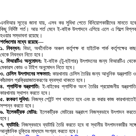
এনবিআর সূত্রে জানা যায়, এসব কর সুবিধা পেতে বিনিয়োগকারীদের মানতে হবে
কিছু নির্দিষ্ট শর্ত। আর শর্ত মেনে ই-বাইক উৎপাদনে এগিয়ে এলে এ শিল্পে বিপ্লব
হওয়ার সম্ভাবনা রয়েছে।
শর্তগুলোর মধ্যে রয়েছে—
১. নিবন্ধন:
বিডা, অর্থনৈতিক অঞ্চল কর্তৃপক্ষ বা হাইটেক পার্ক কর্তৃপক্ষের কাছ
থেকে নিবন্ধন নিতে হবে।
২. বিআরটিএ অনুমোদন:
ই-বাইক (টু-হুইলার) উৎপাদনের জন্য বিআরটিএ থেকে
মেকারস কোড ও টাইপ অনুমোদন নিতে হবে।
৩. চেসিস উৎপাদনের সক্ষমতা:
কারখানায় চেসিস তৈরির জন্য আধুনিক যন্ত্রপাতি 
কাঁচামাল প্রক্রিয়াজাতকরণের ব্যবস্থা থাকতে হবে।
৪. প্লাস্টিক যন্ত্রপাতি:
ই-বাইকের প্লাস্টিক অংশ তৈরির প্রয়োজনীয় যন্ত্রপাতি
কারখানায় স্থাপন করতে হবে।
৫. রংকরণ সুবিধা:
নিজস্ব পেইন্ট শপ থাকতে হবে এবং রং করার কাজ কারখানাতে
সম্পন্ন করতে হবে।
৬. ইলেকট্রিক মোটর:
ইলেকট্রিক মোটরের যন্ত্রাংশ নিজস্বভাবে উৎপাদন করতে
হবে।
৭. ব্যাটারি:
নিজস্বভাবে ব্যাটারি তৈরি করতে হবে বা স্থানীয় উৎপাদনকারীর সঙ্গ
আনুষ্ঠানিক চুক্তির মাধ্যমে সংগ্রহ করতে হবে।