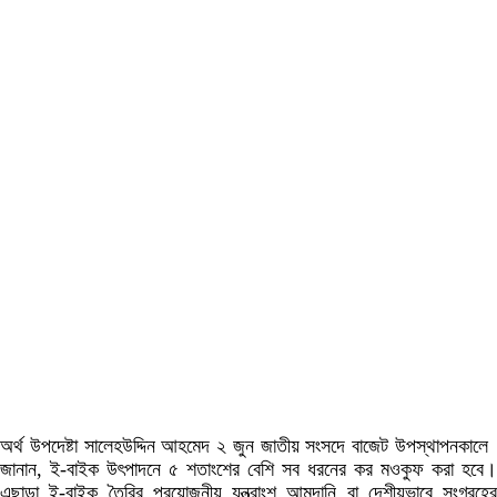
অর্থ উপদেষ্টা সালেহউদ্দিন আহমেদ ২ জুন জাতীয় সংসদে বাজেট উপস্থাপনকালে
জানান, ই-বাইক উৎপাদনে ৫ শতাংশের বেশি সব ধরনের কর মওকুফ করা হবে।
এছাড়া ই-বাইক তৈরির প্রয়োজনীয় যন্ত্রাংশ আমদানি বা দেশীয়ভাবে সংগ্রহের