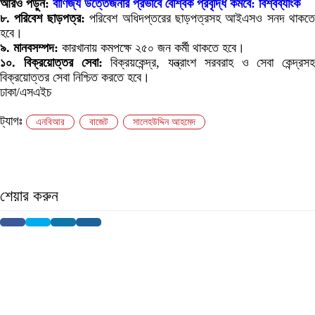
আরও পড়ুন:
বাণিজ্য উত্তেজনার প্রভাবে বৈশ্বিক প্রবৃদ্ধি কমবে: বিশ্বব্যাংক
৮. পরিবেশ ছাড়পত্র:
পরিবেশ অধিদপ্তরের ছাড়পত্রসহ আইএসও সনদ থাকতে
হবে।
৯. মানবসম্পদ:
কারখানায় কমপক্ষে ২৫০ জন কর্মী থাকতে হবে।
১০. বিক্রয়োত্তর সেবা:
বিক্রয়কেন্দ্র, যন্ত্রাংশ সরবরাহ ও সেবা কেন্দ্রসহ
বিক্রয়োত্তর সেবা নিশ্চিত করতে হবে।
ঢাকা/এসএইচ
ট্যাগঃ
এনবিআর
বাজেট
সালেহউদ্দিন আহমেদ
শেয়ার করুন