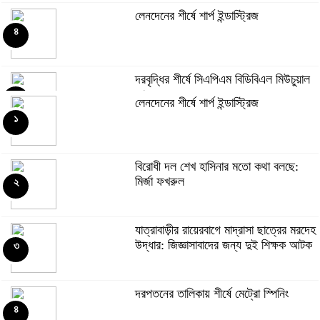
লেনদেনের শীর্ষে শার্প ইন্ডাস্ট্রিজ
৪
দরবৃদ্ধির শীর্ষে সিএপিএম বিডিবিএল মিউচুয়াল
ফান্ড
৫
লেনদেনের শীর্ষে শার্প ইন্ডাস্ট্রিজ
১
দরপতনের তালিকায় শীর্ষে মেট্রো স্পিনিং
৬
বিরোধী দল শেখ হাসিনার মতো কথা বলছে:
মির্জা ফখরুল
২
রহিমা ফুডের শেয়ারে কারসাজির প্রমাণ পেয়েছে
বিএসইসি
৭
যাত্রাবাড়ীর রায়েরবাগে মাদ্রাসা ছাত্রের মরদেহ
উদ্ধার: জিজ্ঞাসাবাদের জন্য দুই শিক্ষক আটক
৩
সূচকের পতনে ১২১০ কোটি টাকার লেনদেন
৮
দরপতনের তালিকায় শীর্ষে মেট্রো স্পিনিং
৪