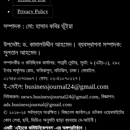
Privacy Policy
সম্পাদক : মো: হাসান কবির ভূঁইয়া
উপদেষ্টা: ড. কামালউদ্দীন আহমেদ। ব্যবস্থাপনা সম্পাদক:
সুলতান আহমেদ।
সম্পাদকীয় ও বানিজ্যিক কার্যালয়: শতাব্দী সেন্টার, স্যূট: ৯ (এইচ-১), ২৯২
ইনার সার্কুলার রোড, ফকিরাপুল, মতিঝিল, ঢাকা। মোবাইল:
০১৭৪৫-৩৭৩৬৬৭। ফোন: ০২-৪১০৭০২২৭।
ই-মেইল: businessjournal24@gmail.com
নিউজরুম: news.businessjournal24@gmail.com, বিজ্ঞাপন:
ads.businessjournal@gmail.com
© ২০১৮-২৫ সর্বস্বত্ব সংরক্ষিত। বিজনেস জার্নাল২৪ ডটকম ওয়েবসাইটের
কোন লেখা, ছবি, ভিডিও অনুমতি ছাড়া ব্যবহার বে-আইনী।
একটি 'এইচকে কমিউনিকেশনস'-এর অঙ্গপ্রতিষ্ঠান
।