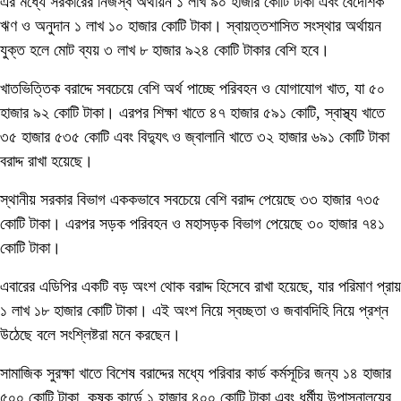
এর মধ্যে সরকারের নিজস্ব অর্থায়ন ১ লাখ ৯০ হাজার কোটি টাকা এবং বৈদেশিক
ঋণ ও অনুদান ১ লাখ ১০ হাজার কোটি টাকা। স্বায়ত্তশাসিত সংস্থার অর্থায়ন
যুক্ত হলে মোট ব্যয় ৩ লাখ ৮ হাজার ৯২৪ কোটি টাকার বেশি হবে।
খাতভিত্তিক বরাদ্দে সবচেয়ে বেশি অর্থ পাচ্ছে পরিবহন ও যোগাযোগ খাত, যা ৫০
হাজার ৯২ কোটি টাকা। এরপর শিক্ষা খাতে ৪৭ হাজার ৫৯১ কোটি, স্বাস্থ্য খাতে
৩৫ হাজার ৫৩৫ কোটি এবং বিদ্যুৎ ও জ্বালানি খাতে ৩২ হাজার ৬৯১ কোটি টাকা
বরাদ্দ রাখা হয়েছে।
স্থানীয় সরকার বিভাগ এককভাবে সবচেয়ে বেশি বরাদ্দ পেয়েছে ৩৩ হাজার ৭৩৫
কোটি টাকা। এরপর সড়ক পরিবহন ও মহাসড়ক বিভাগ পেয়েছে ৩০ হাজার ৭৪১
কোটি টাকা।
এবারের এডিপির একটি বড় অংশ থোক বরাদ্দ হিসেবে রাখা হয়েছে, যার পরিমাণ প্রায়
১ লাখ ১৮ হাজার কোটি টাকা। এই অংশ নিয়ে স্বচ্ছতা ও জবাবদিহি নিয়ে প্রশ্ন
উঠেছে বলে সংশ্লিষ্টরা মনে করছেন।
সামাজিক সুরক্ষা খাতে বিশেষ বরাদ্দের মধ্যে পরিবার কার্ড কর্মসূচির জন্য ১৪ হাজার
৫০০ কোটি টাকা, কৃষক কার্ডে ১ হাজার ৪০০ কোটি টাকা এবং ধর্মীয় উপাসনালয়ের