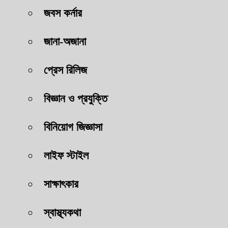
জবস কর্নার
জানা-অজানা
প্রেস রিলিজ
বিজ্ঞান ও প্রযুক্তি
বিনিয়োগ জিজ্ঞাসা
লাইফ স্টাইল
সাক্ষাৎকার
স্বাস্থ্যকথা