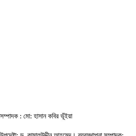
সম্পাদক : মো: হাসান কবির ভূঁইয়া
উপদেষ্টা: ড. কামালউদ্দীন আহমেদ। ব্যবস্থাপনা সম্পাদক: