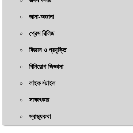
জবস কর্নার
জানা-অজানা
প্রেস রিলিজ
বিজ্ঞান ও প্রযুক্তি
বিনিয়োগ জিজ্ঞাসা
লাইফ স্টাইল
সাক্ষাৎকার
স্বাস্থ্যকথা