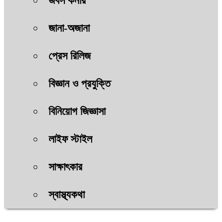
জবস কর্নার
জানা-অজানা
প্রেস রিলিজ
বিজ্ঞান ও প্রযুক্তি
বিনিয়োগ জিজ্ঞাসা
লাইফ স্টাইল
সাক্ষাৎকার
স্বাস্থ্যকথা