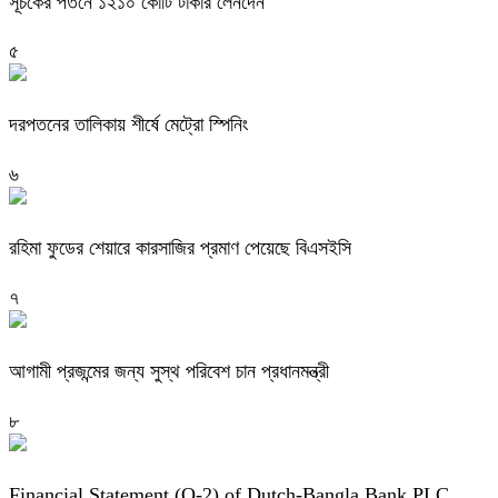
সূচকের পতনে ১২১০ কোটি টাকার লেনদেন
৫
দরপতনের তালিকায় শীর্ষে মেট্রো স্পিনিং
৬
রহিমা ফুডের শেয়ারে কারসাজির প্রমাণ পেয়েছে বিএসইসি
৭
আগামী প্রজন্মের জন্য সুস্থ পরিবেশ চান প্রধানমন্ত্রী
৮
Financial Statement (Q-2) of Dutch-Bangla Bank PLC