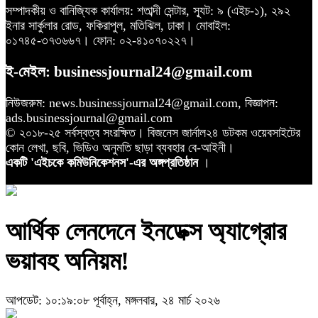
সম্পাদকীয় ও বানিজ্যিক কার্যালয়: শতাব্দী সেন্টার, স্যূট: ৯ (এইচ-১), ২৯২
ইনার সার্কুলার রোড, ফকিরাপুল, মতিঝিল, ঢাকা। মোবাইল:
০১৭৪৫-৩৭৩৬৬৭। ফোন: ০২-৪১০৭০২২৭।
ই-মেইল: businessjournal24@gmail.com
নিউজরুম: news.businessjournal24@gmail.com, বিজ্ঞাপন:
ads.businessjournal@gmail.com
© ২০১৮-২৫ সর্বস্বত্ব সংরক্ষিত। বিজনেস জার্নাল২৪ ডটকম ওয়েবসাইটের
কোন লেখা, ছবি, ভিডিও অনুমতি ছাড়া ব্যবহার বে-আইনী।
একটি 'এইচকে কমিউনিকেশনস'-এর অঙ্গপ্রতিষ্ঠান
।
আর্থিক লেনদেনে ইনডেক্স অ্যাগ্রোর
ভয়াবহ অনিয়ম!
আপডেট: ১০:১৯:০৮ পূর্বাহ্ন, মঙ্গলবার, ২৪ মার্চ ২০২৬