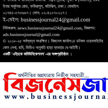
ইনার সার্কুলার রোড, ফকিরাপুল, মতিঝিল, ঢাকা। মোবাইল:
০১৭৪৫-৩৭৩৬৬৭। ফোন: ০২-৪১০৭০২২৭।
ই-মেইল: businessjournal24@gmail.com
নিউজরুম: news.businessjournal24@gmail.com, বিজ্ঞাপন:
ads.businessjournal@gmail.com
© ২০১৮-২৫ সর্বস্বত্ব সংরক্ষিত। বিজনেস জার্নাল২৪ ডটকম ওয়েবসাইটের
কোন লেখা, ছবি, ভিডিও অনুমতি ছাড়া ব্যবহার বে-আইনী।
একটি 'এইচকে কমিউনিকেশনস'-এর অঙ্গপ্রতিষ্ঠান
।