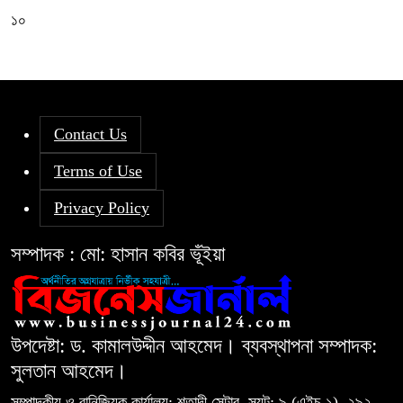
১০
Contact Us
Terms of Use
Privacy Policy
সম্পাদক : মো: হাসান কবির ভূঁইয়া
উপদেষ্টা: ড. কামালউদ্দীন আহমেদ। ব্যবস্থাপনা সম্পাদক:
সুলতান আহমেদ।
সম্পাদকীয় ও বানিজ্যিক কার্যালয়: শতাব্দী সেন্টার, স্যূট: ৯ (এইচ-১), ২৯২