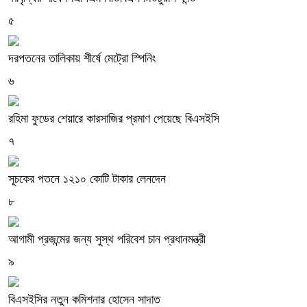
৫
দরপতনের তালিকায় শীর্ষে মেট্রো স্পিনিং
৬
রহিমা ফুডের শেয়ারে কারসাজির প্রমাণ পেয়েছে বিএসইসি
৭
সূচকের পতনে ১২১০ কোটি টাকার লেনদেন
৮
আগামী প্রজন্মের জন্য সুস্থ পরিবেশ চান প্রধানমন্ত্রী
৯
বিএসইসির নতুন কমিশনার হোসেন সাদাত