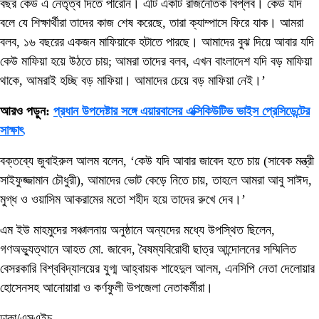
বছর কেউ এ নেতৃত্ব দিতে পারেনি। এটি একটি রাজনৈতিক বিপ্লব। কেউ যদি
বলে যে শিক্ষার্থীরা তাদের কাজ শেষ করেছে, তারা ক্যাম্পাসে ফিরে যাক। আমরা
বলব, ১৬ বছরের একজন মাফিয়াকে হটাতে পারছে। আমাদের বুঝ দিয়ে আবার যদি
কেউ মাফিয়া হয়ে উঠতে চায়; আমরা তাদের বলব, এখন বাংলাদেশ যদি বড় মাফিয়া
থাকে, আমরাই হচ্ছি বড় মাফিয়া। আমাদের চেয়ে বড় মাফিয়া নেই।’
আরও পড়ুন:
প্রধান উপদেষ্টার সঙ্গে এয়ারবাসের এক্সিকিউটিভ ভাইস প্রেসিডেন্টের
সাক্ষাৎ
বক্তব্যে জুবাইরুল আলম বলেন, ‘কেউ যদি আবার জাবেদ হতে চায় (সাবেক মন্ত্রী
সাইফুজ্জামান চৌধুরী), আমাদের ভোট কেড়ে নিতে চায়, তাহলে আমরা আবু সাঈদ,
মুগ্ধ ও ওয়াসিম আকরামের মতো শহীদ হয়ে তাদের রুখে দেব।’
এম ইউ মাহমুদের সঞ্চালনায় অনুষ্ঠানে অন্যদের মধ্যে উপস্থিত ছিলেন,
গণঅভ্যুত্থানে আহত মো. জাবেদ, বৈষম্যবিরোধী ছাত্র আন্দোলনের সম্মিলিত
বেসরকারি বিশ্ববিদ্যালয়ের যুগ্ম আহ্বায়ক শাহেদুল আলম, এনসিপি নেতা দেলোয়ার
হোসেনসহ আনোয়ারা ও কর্ণফুলী উপজেলা নেতাকর্মীরা।
ঢাকা/এসএইচ