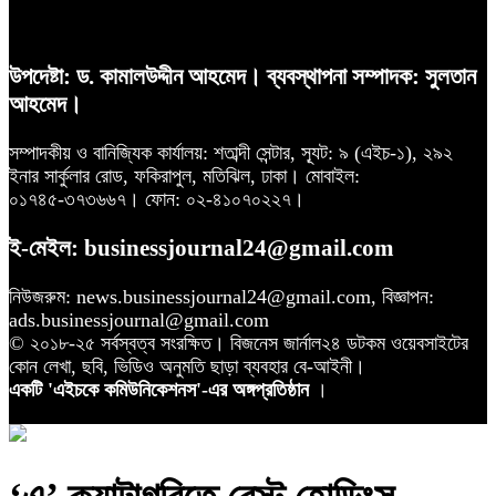
উপদেষ্টা: ড. কামালউদ্দীন আহমেদ। ব্যবস্থাপনা সম্পাদক: সুলতান
আহমেদ।
সম্পাদকীয় ও বানিজ্যিক কার্যালয়: শতাব্দী সেন্টার, স্যূট: ৯ (এইচ-১), ২৯২
ইনার সার্কুলার রোড, ফকিরাপুল, মতিঝিল, ঢাকা। মোবাইল:
০১৭৪৫-৩৭৩৬৬৭। ফোন: ০২-৪১০৭০২২৭।
ই-মেইল: businessjournal24@gmail.com
নিউজরুম: news.businessjournal24@gmail.com, বিজ্ঞাপন:
ads.businessjournal@gmail.com
© ২০১৮-২৫ সর্বস্বত্ব সংরক্ষিত। বিজনেস জার্নাল২৪ ডটকম ওয়েবসাইটের
কোন লেখা, ছবি, ভিডিও অনুমতি ছাড়া ব্যবহার বে-আইনী।
একটি 'এইচকে কমিউনিকেশনস'-এর অঙ্গপ্রতিষ্ঠান
।