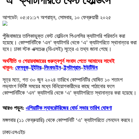
‘এ’ ক্যাটাগরিতে বেস্ট হোল্ডিংস
আপডেট: ০৫:৫১:১৭ অপরাহ্ন, সোমবার, ১০ ফেব্রুয়ারী ২০২৫
পুঁজিবাজারে তালিকাভুক্ত বেস্ট হোল্ডিংস পিএলসির ক্যাটাগরি পরিবর্তন করা
হয়েছে। কোম্পানিটিকে ‘এন’ ক্যাটাগরি থেকে ‘এ’ ক্যাটাগরিতে স্থানান্তর করা
হবে। ঢাকা স্টক এক্সচেঞ্জ (ডিএসই) সূত্রে এ তথ্য জানা গেছে।
অর্থনীতি ও শেয়ারবাজারের গুরুত্বপূর্ন সংবাদ পেতে আমাদের সাথেই
থাকুন:
ফেসবুক
–
টুইটার
–
লিংকডইন
–
ইন্সটাগ্রাম
–
ইউটিউব
সূত্র মতে, গত ৩০ জুন ২০২৪ তারিখে কোম্পানিটির ঘোষিত ১০ শতাংশ
লভ্যাংশ নির্দিষ্ট সময়ের মধ্যে বিনিয়োগকারীদের কাছে পাঠানোর ফলে
কোম্পানিটিকে ‘এন’ ক্যাটাগরি থেকে ‘এ’ ক্যাটাগরিতে স্থানান্তর করা হয়েছে।
আরও পড়ুন:
এশিয়াটিক ল্যাবরেটরিজের বোর্ড সভার তারিখ ঘোষণা
মঙ্গলবার (১১ ফেব্রুয়ারি) থেকে কোম্পানিটি ‘এ’ ক্যাটাগরিতে লেনদেন করবে।
ঢাকা/এসএইচ