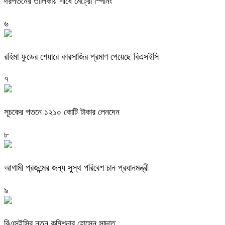
দরপতনের তালিকায় শীর্ষে মেট্রো স্পিনিং
৬
রহিমা ফুডের শেয়ারে কারসাজির প্রমাণ পেয়েছে বিএসইসি
৭
সূচকের পতনে ১২১০ কোটি টাকার লেনদেন
৮
আগামী প্রজন্মের জন্য সুস্থ পরিবেশ চান প্রধানমন্ত্রী
৯
বিএসইসির নতুন কমিশনার হোসেন সাদাত