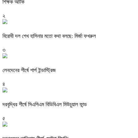
শিক্ষক আটক
২
বিরোধী দল শেখ হাসিনার মতো কথা বলছে: মির্জা ফখরুল
৩
লেনদেনের শীর্ষে শার্প ইন্ডাস্ট্রিজ
৪
দরবৃদ্ধির শীর্ষে সিএপিএম বিডিবিএল মিউচুয়াল ফান্ড
৫