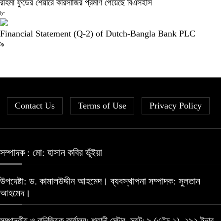
রহিমা ফুডের শেয়ারে কারসাজির প্রমাণ পেয়েছে বিএসইসি
৮
Financial Statement (Q-2) of Dutch-Bangla Bank PLC
৯
Contact Us
Terms of Use
Privacy Policy
সম্পাদক : মো: হাসান কবির ভূঁইয়া
উপদেষ্টা: ড. কামালউদ্দীন আহমেদ। ব্যবস্থাপনা সম্পাদক: সুলতান
আহমেদ।
সম্পাদকীয় ও বানিজ্যিক কার্যালয়: শতাব্দী সেন্টার, স্যূট: ৯ (এইচ-১), ২৯২ ইনার