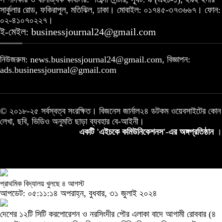
সার্কুলার রোড, ফকিরাপুল, মতিঝিল, ঢাকা। মোবাইল: ০১৭৪৫-৩৭৩৬৬৭। ফোন:
০২-৪১০৭০২২৭।
ই-মেইল: businessjournal24@gmail.com
নিউজরুম: news.businessjournal24@gmail.com, বিজ্ঞাপন:
ads.businessjournal@gmail.com
© ২০১৮-২৫ সর্বস্বত্ব সংরক্ষিত। বিজনেস জার্নাল২৪ ডটকম ওয়েবসাইটের কোন
লেখা, ছবি, ভিডিও অনুমতি ছাড়া ব্যবহার বে-আইনী।
একটি 'এইচকে কমিউনিকেশনস'-এর অঙ্গপ্রতিষ্ঠান
।
প্রাথমিক বিদ্যালয় খুলছে ৪ আগস্ট
আপডেট: ০৫:১১:১৪ অপরাহ্ন, বুধবার, ৩১ জুলাই ২০২৪
দেশের ১২টি সিটি করপোরেশন ও নরসিংদীর পৌর এলাকা বাদে আগামী রোববার (৪