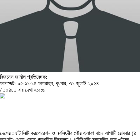
বিজনেস জার্নাল প্রতিবেদক:
আপডেট: ০৫:১১:১৪ অপরাহ্ন, বুধবার, ৩১ জুলাই ২০২৪
/
১০৪৮১ বার দেখা হয়েছে
দেশের ১২টি সিটি করপোরেশন ও নরসিংদীর পৌর এলাকা বাদে আগামী রোববার (৪
আগস্ট) থেকে খুলছে প্রাথমিক বিদ্যালয়।‌ পরিস্থিতি স্বাভাবিক হলে ওইসব