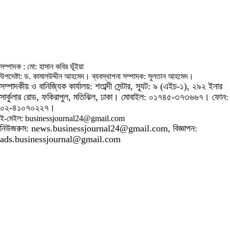
সম্পাদক : মো: হাসান কবির ভূঁইয়া
উপদেষ্টা: ড. কামালউদ্দীন আহমেদ। ব্যবস্থাপনা সম্পাদক: সুলতান আহমেদ।
সম্পাদকীয় ও বানিজ্যিক কার্যালয়: শতাব্দী সেন্টার, স্যূট: ৯ (এইচ-১), ২৯২ ইনার
সার্কুলার রোড, ফকিরাপুল, মতিঝিল, ঢাকা। মোবাইল: ০১৭৪৫-৩৭৩৬৬৭। ফোন:
০২-৪১০৭০২২৭।
ই-মেইল: businessjournal24@gmail.com
নিউজরুম: news.businessjournal24@gmail.com, বিজ্ঞাপন:
ads.businessjournal@gmail.com