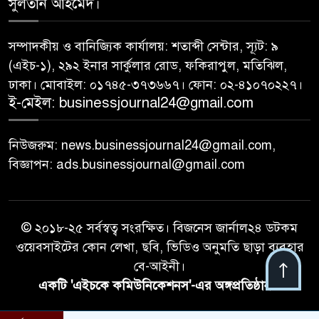
৮
সুলতান আহমেদ।
লেনদেন
সম্পাদকীয় ও বানিজ্যিক কার্যালয়: শতাব্দী সেন্টার, স্যূট: ৯
আগামী প্রজন্মের জন্য সুস্থ পরিবেশ
(এইচ-১), ২৯২ ইনার সার্কুলার রোড, ফকিরাপুল, মতিঝিল,
৯
চান প্রধানমন্ত্রী
ঢাকা। মোবাইল: ০১৭৪৫-৩৭৩৬৬৭। ফোন: ০২-৪১০৭০২২৭।
ই-মেইল: businessjournal24@gmail.com
বিএসইসির নতুন কমিশনার হোসেন
১০
সাদাত
নিউজরুম: news.businessjournal24@gmail.com,
বিজ্ঞাপন: ads.businessjournal@gmail.com
© ২০১৮-২৫ সর্বস্বত্ব সংরক্ষিত। বিজনেস জার্নাল২৪ ডটকম
ওয়েবসাইটের কোন লেখা, ছবি, ভিডিও অনুমতি ছাড়া ব্যবহার
বে-আইনী।
একটি 'এইচকে কমিউনিকেশনস'-এর অঙ্গপ্রতিষ্ঠান
।