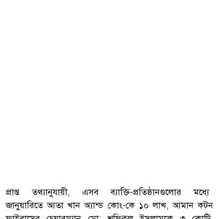
প্রাপ্ত তথ্যানুযায়ী, এসব ব্যাক্তি-প্রতিষ্ঠানগুলোর মধ্যে
জানুয়ারিতে আতা খান অ্যান্ড কোং-কে ১০ লাখ, আমান কটন
ফাইব্রাসের চেয়ারম্যান মো: শফিকুল ইসলামকে ৩ কোটি,