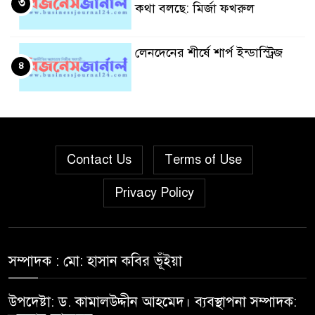
৩
কথা বলছে: মির্জা ফখরুল
লেনদেনের শীর্ষে শার্প ইন্ডাস্ট্রিজ
৪
দরবৃদ্ধির শীর্ষে সিএপিএম
৫
বিডিবিএল মিউচুয়াল ফান্ড
Contact Us
Terms of Use
দরপতনের তালিকায় শীর্ষে মেট্রো
৬
Privacy Policy
স্পিনিং
রহিমা ফুডের শেয়ারে কারসাজির
৭
প্রমাণ পেয়েছে বিএসইসি
সম্পাদক : মো: হাসান কবির ভূঁইয়া
উপদেষ্টা: ড. কামালউদ্দীন আহমেদ। ব্যবস্থাপনা সম্পাদক:
সূচকের পতনে ১২১০ কোটি টাকার