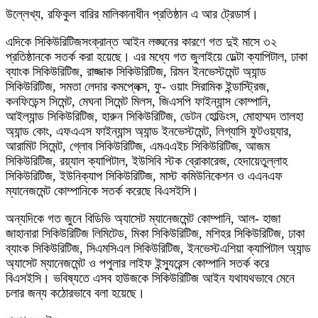
উল্লেখ্য, রফিকুল বারির মালিকানাধীন প্রতিষ্ঠান এ আর ট্রেডার্স।
এদিকে সিকিউরিটিজসংক্রান্ত আইন লঙ্ঘনের কারণে গত দুই মাসে ৩২
প্রতিষ্ঠানকে সতর্ক করা হয়েছে। এর মধ্যে গত জুলাইয়ে ডেল্টা ক্যাপিটাল, ঢাকা
ব্যাংক সিকিউরিটিজ, রাজ্জাক সিকিউরিটিজ, রিমন ইনভেস্টমেন্ট অ্যান্ড
সিকিউরিটিজ, সমতা লেদার কমপ্লেক্স, ফু- ওয়াং সিরামিক ইন্ডাস্ট্রিজ,
কনফিডেন্স সিমেন্ট, মেঘনা সিমেন্ট মিলস, জিএসপি ফাইন্যান্স কোম্পানি,
আইল্যান্ড সিকিউরিটিজ, হারুন সিকিউরিটিজ, ডেটন হোল্ডিংস, মোহাম্মদ তালহা
অ্যান্ড কোং, এফএএস ফাইন্যান্স অ্যান্ড ইনভেস্টমেন্ট, লিগ্যাসি ফুটওয়্যার,
আরামিট সিমেন্ট, গ্লোব সিকিউরিটিজ, এমএএইচ সিকিউরিটিজ, আজম
সিকিউরিটিজ, রয়্যাল ক্যাপিটাল, ইউসিবি স্টক ব্রোকারেজ, হেদায়েতুল্লাহ
সিকিউরিটিজ, ইউনিক্যাপ সিকিউরিটিজ, মাস্ট কমিউনিকেশন ও এএনএফ
ম্যানেজমেন্ট কোম্পানিকে সতর্ক করেছে বিএসইসি।
অন্যদিকে গত জুনে বিডিভি অ্যাসেট ম্যানেজমেন্ট কোম্পানি, আল- হাজা
জাহানারা সিকিউরিটিজ লিমিটেড, মিকা সিকিউরিটিজ, মশিহর সিকিউরিটিজ, ঢাকা
ব্যাংক সিকিউরিটিজ, সিএমসিএল সিকিউরিটিজ, ইনভেস্টএশিয়া ক্যাপিটাল অ্যান্ড
অ্যাসেট ম্যানেজমেন্ট ও পপুলার লাইফ ইন্স্যুরেন্স কোম্পানি সতর্ক করে
বিএসইসি। ভবিষ্যতে এসব হাউজকে সিকিউরিটিজ আইন যথাযথভাবে মেনে
চলার জন্য কঠোরভাবে বলা হয়েছে।