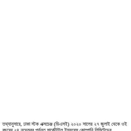
তথ্যানুসারে, ঢাকা স্টক এক্সচেঞ্জ (ডিএসই) ২০২০ সালের ২৭ জুলাই থেকে ওই
বছরের ২৪ নভেম্বর পর্যন্ত মার্কেন্টাইল ইন্স্যুরেন্স কোম্পানি লিমিটেডের