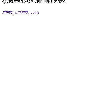
সূচকের পতনে ১২১০ কোটি টাকার লেনদেন
সোমবার, ৩ অগাস্ট, ২০২৬