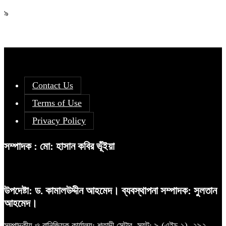
৯
Contact Us
Terms of Use
Privacy Policy
সম্পাদক : মো: হাসান কবির ভূঁইয়া
উপদেষ্টা: ড. কামালউদ্দীন আহমেদ। ব্যবস্থাপনা সম্পাদক: সুলতান
আহমেদ।
সম্পাদকীয় ও বানিজ্যিক কার্যালয়: শতাব্দী সেন্টার, স্যূট: ৯ (এইচ-১), ২৯২