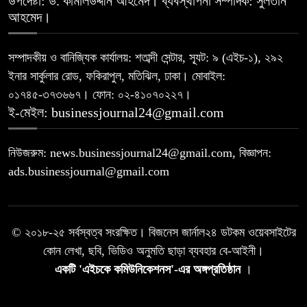
উপদেষ্টা: ড. কামালউদ্দীন আহমেদ। ব্যবস্থাপনা সম্পাদক: সুলতান
আহমেদ।
সম্পাদকীয় ও বানিজ্যিক কার্যালয়: শতাব্দী সেন্টার, স্যূট: ৯ (এইচ-১), ২৯২
ইনার সার্কুলার রোড, ফকিরাপুল, মতিঝিল, ঢাকা। মোবাইল:
০১৭৪৫-৩৭৩৬৬৭। ফোন: ০২-৪১০৭০২২৭।
ই-মেইল: businessjournal24@gmail.com
নিউজরুম: news.businessjournal24@gmail.com, বিজ্ঞাপন:
ads.businessjournal@gmail.com
© ২০১৮-২৫ সর্বস্বত্ব সংরক্ষিত। বিজনেস জার্নাল২৪ ডটকম ওয়েবসাইটের
কোন লেখা, ছবি, ভিডিও অনুমতি ছাড়া ব্যবহার বে-আইনী।
একটি 'এইচকে কমিউনিকেশনস'-এর অঙ্গপ্রতিষ্ঠান
।