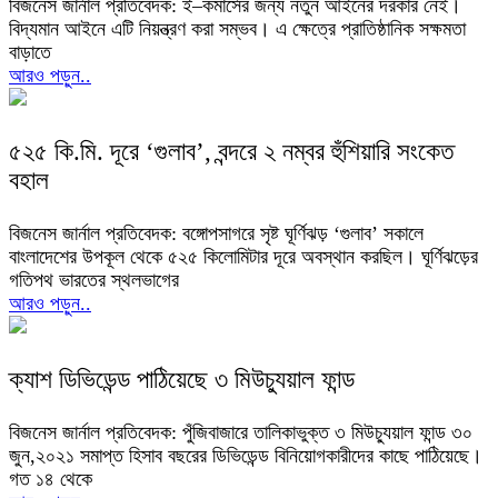
বিজনেস জার্নাল প্রতিবেদক: ই–কমার্সের জন্য নতুন আইনের দরকার নেই।
বিদ্যমান আইনে এটি নিয়ন্ত্রণ করা সম্ভব। এ ক্ষেত্রে প্রাতিষ্ঠানিক সক্ষমতা
বাড়াতে
আরও পড়ুন..
৫২৫ কি.মি. দূরে ‘গুলাব’, বন্দরে ২ নম্বর হুঁশিয়ারি সংকেত
বহাল
বিজনেস জার্নাল প্রতিবেদক: বঙ্গোপসাগরে সৃষ্ট ঘূর্ণিঝড় ‘গুলাব’ সকালে
বাংলাদেশের উপকূল থেকে ৫২৫ কিলোমিটার দূরে অবস্থান করছিল। ঘূর্ণিঝড়ের
গতিপথ ভারতের স্থলভাগের
আরও পড়ুন..
ক্যাশ ডিভিডেন্ড পাঠিয়েছে ৩ মিউচ্যুয়াল ফান্ড
বিজনেস জার্নাল প্রতিবেদক: পুঁজিবাজারে তালিকাভুক্ত ৩ মিউচ্যুয়াল ফান্ড ৩০
জুন,২০২১ সমাপ্ত হিসাব বছরের ডিভিডেন্ড বিনিয়োগকারীদের কাছে পাঠিয়েছে।
গত ১৪ থেকে