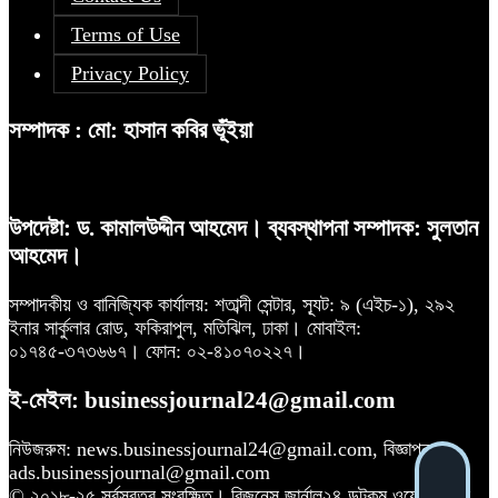
Terms of Use
Privacy Policy
সম্পাদক : মো: হাসান কবির ভূঁইয়া
উপদেষ্টা: ড. কামালউদ্দীন আহমেদ। ব্যবস্থাপনা সম্পাদক: সুলতান
আহমেদ।
সম্পাদকীয় ও বানিজ্যিক কার্যালয়: শতাব্দী সেন্টার, স্যূট: ৯ (এইচ-১), ২৯২
ইনার সার্কুলার রোড, ফকিরাপুল, মতিঝিল, ঢাকা। মোবাইল:
০১৭৪৫-৩৭৩৬৬৭। ফোন: ০২-৪১০৭০২২৭।
ই-মেইল: businessjournal24@gmail.com
নিউজরুম: news.businessjournal24@gmail.com, বিজ্ঞাপন:
ads.businessjournal@gmail.com
© ২০১৮-২৫ সর্বস্বত্ব সংরক্ষিত। বিজনেস জার্নাল২৪ ডটকম ওয়েবসাইটের