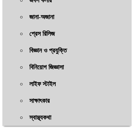
জবস কর্নার
জানা-অজানা
প্রেস রিলিজ
বিজ্ঞান ও প্রযুক্তি
বিনিয়োগ জিজ্ঞাসা
লাইফ স্টাইল
সাক্ষাৎকার
স্বাস্থ্যকথা