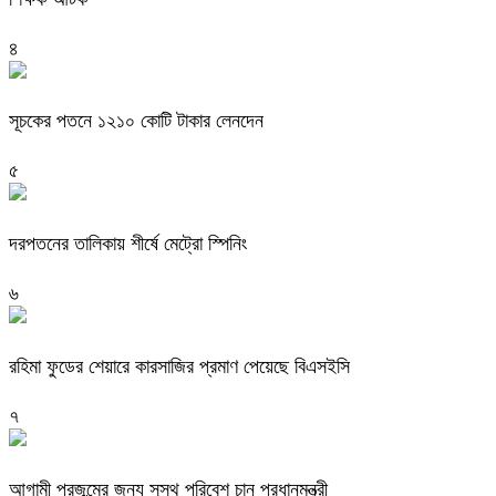
৪
সূচকের পতনে ১২১০ কোটি টাকার লেনদেন
৫
দরপতনের তালিকায় শীর্ষে মেট্রো স্পিনিং
৬
রহিমা ফুডের শেয়ারে কারসাজির প্রমাণ পেয়েছে বিএসইসি
৭
আগামী প্রজন্মের জন্য সুস্থ পরিবেশ চান প্রধানমন্ত্রী