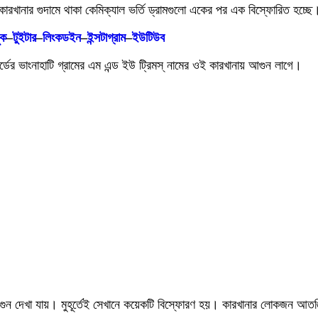
রখানার গুদামে থাকা কেমিক্যাল ভর্তি ড্রামগুলো একের পর এক বিস্ফোরিত হচ্ছে।
ুক
–
টুইটার
–
লিংকডইন
–
ইন্সটাগ্রাম
–
ইউটিউব
ডের ভাংনাহাটি গ্রামের এম এন্ড ইউ ট্রিমস্ নামের ওই কারখানায় আগুন লাগে।
মে আগুন দেখা যায়। মুহূর্তেই সেখানে কয়েকটি বিস্ফোরণ হয়। কারখানার লোকজন আত