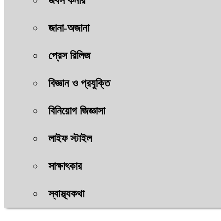
জবস কর্নার
জানা-অজানা
প্রেস রিলিজ
বিজ্ঞান ও প্রযুক্তি
বিনিয়োগ জিজ্ঞাসা
লাইফ স্টাইল
সাক্ষাৎকার
স্বাস্থ্যকথা