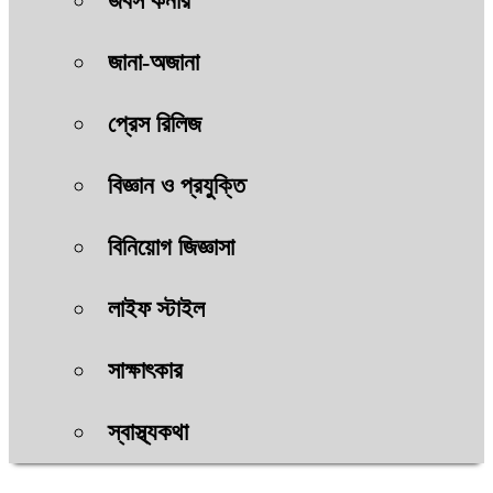
জবস কর্নার
জানা-অজানা
প্রেস রিলিজ
বিজ্ঞান ও প্রযুক্তি
বিনিয়োগ জিজ্ঞাসা
লাইফ স্টাইল
সাক্ষাৎকার
স্বাস্থ্যকথা