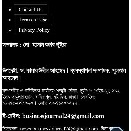
আগামী প্রজন্মের জন্য সুস্থ পরিবেশ চান
৯
প্রধানমন্ত্রী
Contact Us
Terms of Use
সূচকের পতনে ১২১০ কোটি টাকার লেনদেন
৬
Privacy Policy
বিএসইসির নতুন কমিশনার হোসেন সাদাত
১০
সম্পাদক : মো: হাসান কবির ভূঁইয়া
রহিমা ফুডের শেয়ারে কারসাজির প্রমাণ
৭
পেয়েছে বিএসইসি
উপদেষ্টা: ড. কামালউদ্দীন আহমেদ। ব্যবস্থাপনা সম্পাদক: সুলতান
আহমেদ।
আগামী প্রজন্মের জন্য সুস্থ পরিবেশ চান
৮
প্রধানমন্ত্রী
সম্পাদকীয় ও বানিজ্যিক কার্যালয়: শতাব্দী সেন্টার, স্যূট: ৯ (এইচ-১), ২৯২
ইনার সার্কুলার রোড, ফকিরাপুল, মতিঝিল, ঢাকা। মোবাইল:
০১৭৪৫-৩৭৩৬৬৭। ফোন: ০২-৪১০৭০২২৭।
ই-মেইল: businessjournal24@gmail.com
Financial Statement (Q-2) of
৯
Dutch-Bangla Bank PLC
নিউজরুম: news.businessjournal24@gmail.com, বিজ্ঞাপন: