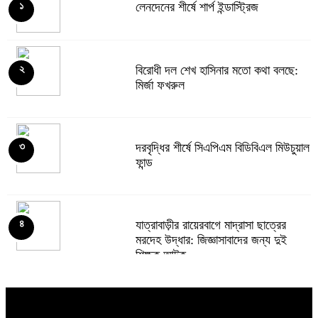
লেনদেনের শীর্ষে শার্প ইন্ডাস্ট্রিজ
১
দরবৃদ্ধির শীর্ষে সিএপিএম বিডিবিএল মিউচুয়াল
৫
ফান্ড
বিরোধী দল শেখ হাসিনার মতো কথা বলছে:
২
মির্জা ফখরুল
দরপতনের তালিকায় শীর্ষে মেট্রো স্পিনিং
৬
দরবৃদ্ধির শীর্ষে সিএপিএম বিডিবিএল মিউচুয়াল
৩
ফান্ড
রহিমা ফুডের শেয়ারে কারসাজির প্রমাণ
৭
পেয়েছে বিএসইসি
যাত্রাবাড়ীর রায়েরবাগে মাদ্রাসা ছাত্রের
৪
মরদেহ উদ্ধার: জিজ্ঞাসাবাদের জন্য দুই
শিক্ষক আটক
সূচকের পতনে ১২১০ কোটি টাকার লেনদেন
৮
দরপতনের তালিকায় শীর্ষে মেট্রো স্পিনিং
৫