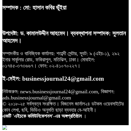
সম্পাদক : মো: হাসান কবির ভূঁইয়া
উপদেষ্টা: ড. কামালউদ্দীন আহমেদ। ব্যবস্থাপনা সম্পাদক: সুলতান
আহমেদ।
সম্পাদকীয় ও বানিজ্যিক কার্যালয়: শতাব্দী সেন্টার, স্যূট: ৯ (এইচ-১), ২৯২
ইনার সার্কুলার রোড, ফকিরাপুল, মতিঝিল, ঢাকা। মোবাইল:
০১৭৪৫-৩৭৩৬৬৭। ফোন: ০২-৪১০৭০২২৭।
ই-মেইল: businessjournal24@gmail.com
নিউজরুম: news.businessjournal24@gmail.com, বিজ্ঞাপন:
ads.businessjournal@gmail.com
© ২০১৮-২৫ সর্বস্বত্ব সংরক্ষিত। বিজনেস জার্নাল২৪ ডটকম ওয়েবসাইটের
কোন লেখা, ছবি, ভিডিও অনুমতি ছাড়া ব্যবহার বে-আইনী।
একটি 'এইচকে কমিউনিকেশনস'-এর অঙ্গপ্রতিষ্ঠান
।