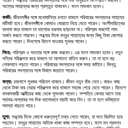
পারেন। সন্ধ্যায় পরিবারের সদস্যদের সঙ্গে শুভ অনুষ্ঠানে অংশগ্রহণ করবেন।
অন্যের সাহায্যের জন্য প্রস্তুত থাকবেন। ফলে লাভবান হবেন।
কর্কট:
জীবনসঙ্গীর সঙ্গে মনোমালিন্য চলতে থাকলে পরিবারের সদস্যদের সাহায্যে
মটিমাট হবে। জীবনসঙ্গীকে কোথাও ঘোরাতে নিয়ে যেতে পারেন। অংশীদারিত্বের
ব্যবসা করে থাকলে তা ভাগ্যের ভরসায় ছাড়বেন না। পরিশ্রম করলেই লাভ
অর্জন করতে পারবেন। সন্ধ্যার দিকে বন্ধুর সাহায্যের জন্য কিছু টাকা জোগাড়
করতে পারেন। দিনশেষে বিদেশ যাওয়ার সুখবর পাবেন।
সিংহ:
পরিশ্রম ও সততার সঙ্গে কাজ করবেন। এর ফলে লাভবান হবেন। নতুন
লগ্নির পরিকল্পনা করে থাকলে তা আপাতত বাতিল করুন। তা না হলে বড়
লোকসানে পড়তে পারেন। পরিবারের সদস্যদের সঙ্গে সময় কাটাবে। কিন্তু
পরিবারের সদস্যদের সঙ্গে বিবাদে জড়াতে পারেন।
কন্যা:
চারপাশে সুখকর পরিবেশ থাকবে। জীবন নতুন বাঁক নেবে। কারও কাছ
থেকে টাকা ধার নেয়ার পরিকল্পনা করে থাকলে সহজে পেয়ে যেতে পারেন। বিদেশে
বসবাসকারী আত্মীয়ের কাছ থেকে সুসংবাদ পাবেন। সম্পত্তি কেনার আগে তার
স্থাবর-অস্থাবর সব দিক ভালোভাবে যাচাই করে নিন। তা না হলে ভবিষ্যতে
সমস্যা বাড়তে পারে।
তুলা:
সন্ধ্যার দিকে কোনো গুরুত্বপূর্ণ তথ্য পেতে পারেন, যা শুনে বিচলিত হয়ে
পড়বেন। বন্ধুর সাহায্যে আটকে থাকা কাজ সম্পন্ন হবে। ফলে মন প্রসন্ন