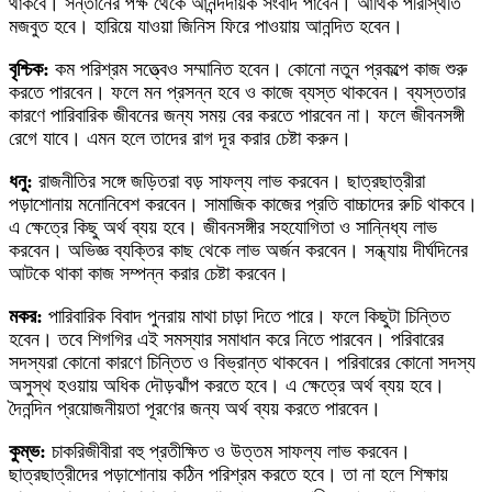
থাকবে। সন্তানের পক্ষ থেকে আনন্দদায়ক সংবাদ পাবেন। আর্থিক পরিস্থিতি
মজবুত হবে। হারিয়ে যাওয়া জিনিস ফিরে পাওয়ায় আনন্দিত হবেন।
বৃশ্চিক:
কম পরিশ্রম সত্ত্বেও সম্মানিত হবেন। কোনো নতুন প্রকল্পে কাজ শুরু
করতে পারবেন। ফলে মন প্রসন্ন হবে ও কাজে ব্যস্ত থাকবেন। ব্যস্ততার
কারণে পারিবারিক জীবনের জন্য সময় বের করতে পারবেন না। ফলে জীবনসঙ্গী
রেগে যাবে। এমন হলে তাদের রাগ দূর করার চেষ্টা করুন।
ধনু:
রাজনীতির সঙ্গে জড়িতরা বড় সাফল্য লাভ করবেন। ছাত্রছাত্রীরা
পড়াশোনায় মনোনিবেশ করবেন। সামাজিক কাজের প্রতি বাচ্চাদের রুচি থাকবে।
এ ক্ষেত্রে কিছু অর্থ ব্যয় হবে। জীবনসঙ্গীর সহযোগিতা ও সান্নিধ্য লাভ
করবেন। অভিজ্ঞ ব্যক্তির কাছ থেকে লাভ অর্জন করবেন। সন্ধ্যায় দীর্ঘদিনের
আটকে থাকা কাজ সম্পন্ন করার চেষ্টা করবেন।
মকর:
পারিবারিক বিবাদ পুনরায় মাথা চাড়া দিতে পারে। ফলে কিছুটা চিন্তিত
হবেন। তবে শিগগির এই সমস্যার সমাধান করে নিতে পারবেন। পরিবারের
সদস্যরা কোনো কারণে চিন্তিত ও বিভ্রান্ত থাকবেন। পরিবারের কোনো সদস্য
অসুস্থ হওয়ায় অধিক দৌড়ঝাঁপ করতে হবে। এ ক্ষেত্রে অর্থ ব্যয় হবে।
দৈনন্দিন প্রয়োজনীয়তা পূরণের জন্য অর্থ ব্যয় করতে পারবেন।
কুম্ভ:
চাকরিজীবীরা বহু প্রতীক্ষিত ও উত্তম সাফল্য লাভ করবেন।
ছাত্রছাত্রীদের পড়াশোনায় কঠিন পরিশ্রম করতে হবে। তা না হলে শিক্ষায়