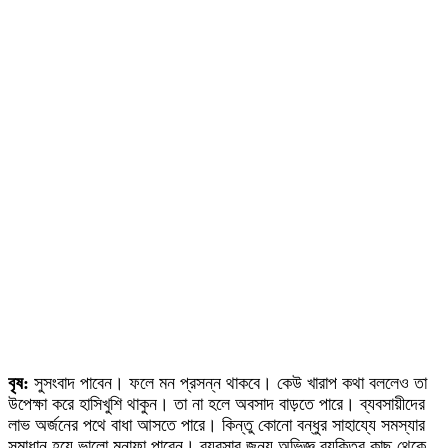
বৃষ:
সুসংবাদ পাবেন। ফলে মন প্রসন্ন থাকবে। কেউ খারাপ কথা বললেও তা
উপেক্ষা করে হাসিখুশি থাকুন। তা না হলে অবসাদ বাড়তে পারে। ব্যবসায়ীদের
লাভ অর্জনের পথে বাধা আসতে পারে। কিন্তু কোনো বন্ধুর সাহায্যে সমস্যার
সমাধান হয়ে ভালো মুনাফা পাবেন। ব্যবসার জন্য অভিজ্ঞ ব্যক্তির কাছ থেকে