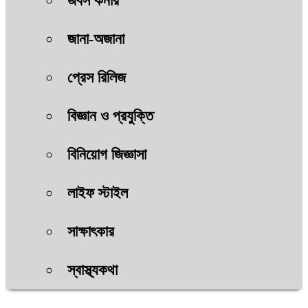
জবস কর্নার
জানা-অজানা
প্রেস রিলিজ
বিজ্ঞান ও প্রযুক্তি
বিনিয়োগ জিজ্ঞাসা
লাইফ স্টাইল
সাক্ষাৎকার
স্বাস্থ্যকথা