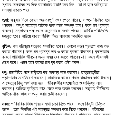
স্থাবর-অস্থাবর সব দিক ভালোভাবে যাচাই করে নিন। তা না হলে ভবিষ্যতে
সমস্যা বাড়তে পারে।
তুলা:
সন্ধ্যার দিকে কোনো গুরুত্বপূর্ণ তথ্য পেতে পারেন, যা শুনে বিচলিত হয়ে
পড়বেন। বন্ধুর সাহায্যে আটকে থাকা কাজ সম্পন্ন হবে। ফলে মন প্রসন্ন
থাকবে। সন্তানের পক্ষ থেকে আনন্দদায়ক সংবাদ পাবেন। আর্থিক পরিস্থিতি
মজবুত হবে। হারিয়ে যাওয়া জিনিস ফিরে পাওয়ায় আনন্দিত হবেন।
বৃশ্চিক:
কম পরিশ্রম সত্ত্বেও সম্মানিত হবেন। কোনো নতুন প্রকল্পে কাজ শুরু
করতে পারবেন। ফলে মন প্রসন্ন হবে ও কাজে ব্যস্ত থাকবেন। ব্যস্ততার
কারণে পারিবারিক জীবনের জন্য সময় বের করতে পারবেন না। ফলে জীবনসঙ্গী
রেগে যাবে। এমন হলে তাদের রাগ দূর করার চেষ্টা করুন।
ধনু:
রাজনীতির সঙ্গে জড়িতরা বড় সাফল্য লাভ করবেন। ছাত্রছাত্রীরা
পড়াশোনায় মনোনিবেশ করবেন। সামাজিক কাজের প্রতি বাচ্চাদের রুচি থাকবে।
এ ক্ষেত্রে কিছু অর্থ ব্যয় হবে। জীবনসঙ্গীর সহযোগিতা ও সান্নিধ্য লাভ
করবেন। অভিজ্ঞ ব্যক্তির কাছ থেকে লাভ অর্জন করবেন। সন্ধ্যায় দীর্ঘদিনের
আটকে থাকা কাজ সম্পন্ন করার চেষ্টা করবেন।
মকর:
পারিবারিক বিবাদ পুনরায় মাথা চাড়া দিতে পারে। ফলে কিছুটা চিন্তিত
হবেন। তবে শিগগির এই সমস্যার সমাধান করে নিতে পারবেন। পরিবারের
সদস্যরা কোনো কারণে চিন্তিত ও বিভ্রান্ত থাকবেন। পরিবারের কোনো সদস্য