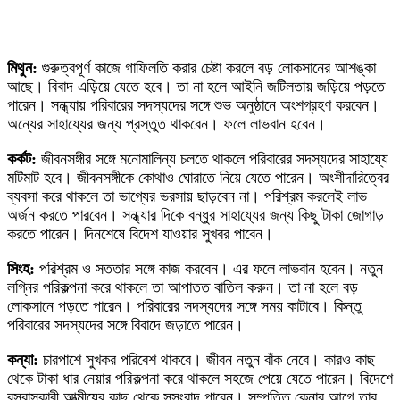
মিথুন:
গুরুত্বপূর্ণ কাজে গাফিলতি করার চেষ্টা করলে বড় লোকসানের আশঙ্কা
আছে। বিবাদ এড়িয়ে যেতে হবে। তা না হলে আইনি জটিলতায় জড়িয়ে পড়তে
পারেন। সন্ধ্যায় পরিবারের সদস্যদের সঙ্গে শুভ অনুষ্ঠানে অংশগ্রহণ করবেন।
অন্যের সাহায্যের জন্য প্রস্তুত থাকবেন। ফলে লাভবান হবেন।
কর্কট:
জীবনসঙ্গীর সঙ্গে মনোমালিন্য চলতে থাকলে পরিবারের সদস্যদের সাহায্যে
মটিমাট হবে। জীবনসঙ্গীকে কোথাও ঘোরাতে নিয়ে যেতে পারেন। অংশীদারিত্বের
ব্যবসা করে থাকলে তা ভাগ্যের ভরসায় ছাড়বেন না। পরিশ্রম করলেই লাভ
অর্জন করতে পারবেন। সন্ধ্যার দিকে বন্ধুর সাহায্যের জন্য কিছু টাকা জোগাড়
করতে পারেন। দিনশেষে বিদেশ যাওয়ার সুখবর পাবেন।
সিংহ:
পরিশ্রম ও সততার সঙ্গে কাজ করবেন। এর ফলে লাভবান হবেন। নতুন
লগ্নির পরিকল্পনা করে থাকলে তা আপাতত বাতিল করুন। তা না হলে বড়
লোকসানে পড়তে পারেন। পরিবারের সদস্যদের সঙ্গে সময় কাটাবে। কিন্তু
পরিবারের সদস্যদের সঙ্গে বিবাদে জড়াতে পারেন।
কন্যা:
চারপাশে সুখকর পরিবেশ থাকবে। জীবন নতুন বাঁক নেবে। কারও কাছ
থেকে টাকা ধার নেয়ার পরিকল্পনা করে থাকলে সহজে পেয়ে যেতে পারেন। বিদেশে
বসবাসকারী আত্মীয়ের কাছ থেকে সুসংবাদ পাবেন। সম্পত্তি কেনার আগে তার