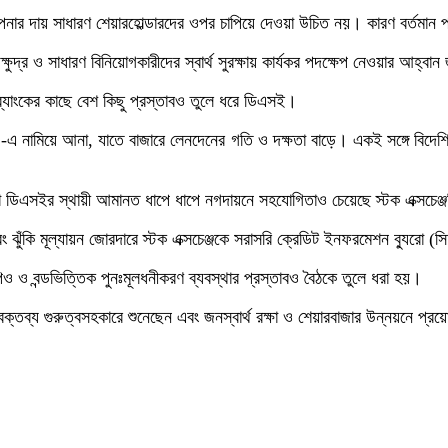
াপনার দায় সাধারণ শেয়ারহোল্ডারদের ওপর চাপিয়ে দেওয়া উচিত নয়। কারণ বর্তমান প
ক্ষুদ্র ও সাধারণ বিনিয়োগকারীদের স্বার্থ সুরক্ষায় কার্যকর পদক্ষেপ নেওয়ার আহ্ব
 ব্যাংকের কাছে বেশ কিছু প্রস্তাবও তুলে ধরে ডিএসই।
এ নামিয়ে আনা, যাতে বাজারে লেনদেনের গতি ও দক্ষতা বাড়ে। একই সঙ্গে বিদেশি
া ডিএসইর স্থায়ী আমানত ধাপে ধাপে নগদায়নে সহযোগিতাও চেয়েছে স্টক এক্সচেঞ্
 ঝুঁকি মূল্যায়ন জোরদারে স্টক এক্সচেঞ্জকে সরাসরি ক্রেডিট ইনফরমেশন ব্যুরো (
পিও ও বন্ডভিত্তিক পুনঃমূলধনীকরণ ব্যবস্থার প্রস্তাবও বৈঠকে তুলে ধরা হয়।
র বক্তব্য গুরুত্বসহকারে শুনেছেন এবং জনস্বার্থ রক্ষা ও শেয়ারবাজার উন্নয়নে প