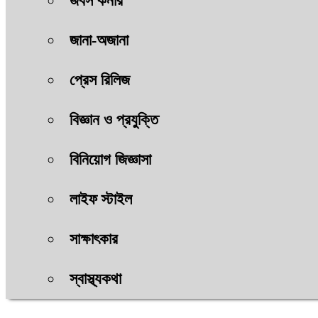
জবস কর্নার
জানা-অজানা
প্রেস রিলিজ
বিজ্ঞান ও প্রযুক্তি
বিনিয়োগ জিজ্ঞাসা
লাইফ স্টাইল
সাক্ষাৎকার
স্বাস্থ্যকথা