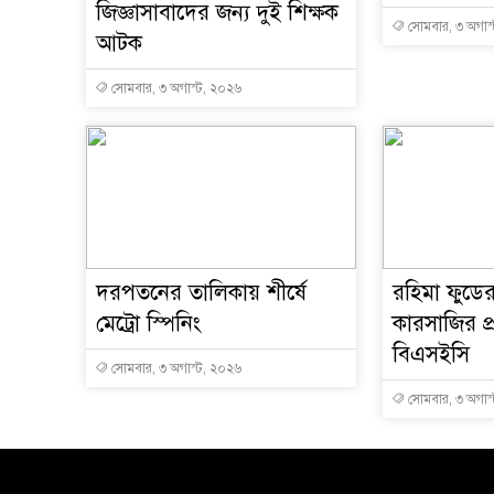
জিজ্ঞাসাবাদের জন্য দুই শিক্ষক
সোমবার, ৩ অগাস
আটক
সোমবার, ৩ অগাস্ট, ২০২৬
দরপতনের তালিকায় শীর্ষে
রহিমা ফুডের
মেট্রো স্পিনিং
কারসাজির প
বিএসইসি
সোমবার, ৩ অগাস্ট, ২০২৬
সোমবার, ৩ অগাস