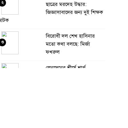
২
ছাত্রের মরদেহ উদ্ধার:
জিজ্ঞাসাবাদের জন্য দুই শিক্ষক
আটক
বিরোধী দল শেখ হাসিনার
৩
মতো কথা বলছে: মির্জা
ফখরুল
লেনদেনের শীর্ষে শার্প
৪
ইন্ডাস্ট্রিজ
দরবৃদ্ধির শীর্ষে সিএপিএম
৫
বিডিবিএল মিউচুয়াল ফান্ড
দরপতনের তালিকায় শীর্ষে