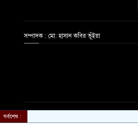
সম্পাদক : মো: হাসান কবির ভূঁইয়া
© ২০১৮-২৫ সর্বস্বত্ব সংরক্ষিত। বিজনেস জার্নাল২৪
সর্বশেষ :
ছবি, ভিডিও অনুমতি ছাড়া ব্যবহার বে-আইনী।