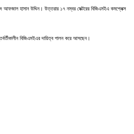
য়দ আফজাল হাসান উদ্দিন। উত্তরার ১৭ নম্বর সেক্টরের বিজিএমইএ কমপ্লেক্স
অন্তর্বর্তীকালীন বিজিএমইএর দায়িত্ব পালন করে আসছেন।