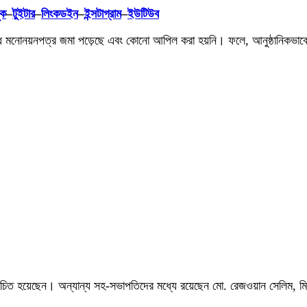
ুক
–
টুইটার
–
লিংকডইন
–
ইন্সটাগ্রাম
–
ইউটিউব
 বৈধ মনোনয়নপত্র জমা পড়েছে এবং কোনো আপিল করা হয়নি। ফলে, আনুষ্ঠানিকভাবে ভোট
িত হয়েছেন। অন্যান্য সহ-সভাপতিদের মধ্যে রয়েছেন মো. রেজওয়ান সেলিম, মিজান