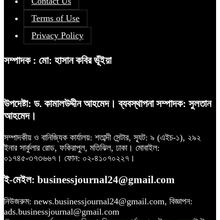
Contact Us
Terms of Use
Privacy Policy
সম্পাদক : মো: হাসান কবির ভূঁইয়া
উপদেষ্টা: ড. কামালউদ্দীন আহমেদ। ব্যবস্থাপনা সম্পাদক: সুলতান
আহমেদ।
সম্পাদকীয় ও বানিজ্যিক কার্যালয়: শতাব্দী সেন্টার, স্যূট: ৯ (এইচ-১), ২৯২
ইনার সার্কুলার রোড, ফকিরাপুল, মতিঝিল, ঢাকা। মোবাইল:
০১৭৪৫-৩৭৩৬৬৭। ফোন: ০২-৪১০৭০২২৭।
ই-মেইল: businessjournal24@gmail.com
নিউজরুম: news.businessjournal24@gmail.com, বিজ্ঞাপন:
ads.businessjournal@gmail.com