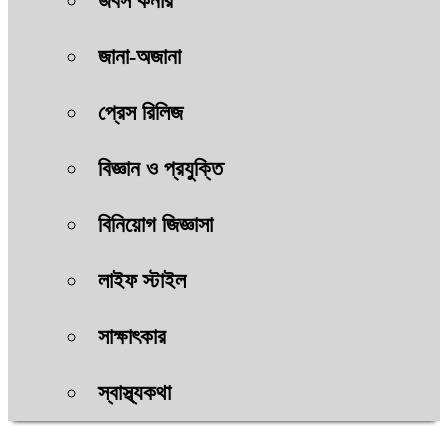
জবস কর্নার
জানা-অজানা
প্রেস রিলিজ
বিজ্ঞান ও প্রযুক্তি
বিনিয়োগ জিজ্ঞাসা
লাইফ স্টাইল
সাক্ষাৎকার
স্বাস্থ্যকথা