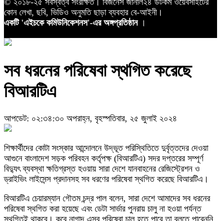
© ২০১৮-২৫ সর্বস্বত্ব সংরক্ষিত। বিজনেস জার্নাল২৪ ডটকম ওয়েবসাইটের
কোন লেখা, ছবি, ভিডিও অনুমতি ছাড়া ব্যবহার বে-আইনী।
একটি 'এইচকে কমিউনিকেশনস'-এর অঙ্গপ্রতিষ্ঠান
।
সব ধরনের পরিষেবা স্থগিত করেছে
বিআরটিএ
আপডেট: ০২:৩৪:৩০ অপরাহ্ন, বৃহস্পতিবার, ২৫ জুলাই ২০২৪
শিক্ষার্থীদের কোটা সংস্কার আন্দোলনে উদ্ভূত পরিস্থিতিতে দুর্বৃত্তদের দেওয়া
আগুনে বাংলাদেশ সড়ক পরিবহন কর্তৃপক্ষ (বিআরটিএ) সদর দপ্তরের সম্পূর্ণ
বিদ্যুৎ ব্যবস্থা ক্ষতিগ্রস্ত হওয়ায় সারা দেশে যানবাহনের রেজিস্ট্রেশন ও
ড্রাইভিং লাইসেন্স প্রদানসহ সব ধরণের পরিষেবা স্থগিত করেছে বিআরটিএ।
বিআরটিএ চেয়ারম্যান গৌতম চন্দ্র পাল বলেন, সারা দেশে আমাদের সব ধরনের
পরিষেবা স্থগিত করা হয়েছে এবং ডেটা সার্ভার পুনরায় চালু না হওয়া পর্যন্ত
স্থগিতই থাকবে। কবে নাগাদ এসব পরিষেবা চালু হতে পারে তা বলতে পারেননি