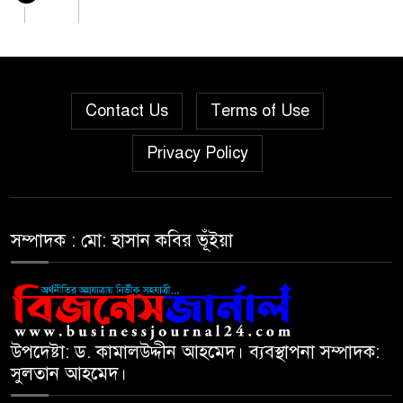
দরবৃদ্ধির শীর্ষে সিএপিএম
৫
বিডিবিএল মিউচুয়াল ফান্ড
Contact Us
Terms of Use
দরপতনের তালিকায় শীর্ষে মেট্রো
৬
Privacy Policy
স্পিনিং
রহিমা ফুডের শেয়ারে কারসাজির
৭
প্রমাণ পেয়েছে বিএসইসি
সম্পাদক : মো: হাসান কবির ভূঁইয়া
সূচকের পতনে ১২১০ কোটি টাকার
৮
লেনদেন
উপদেষ্টা: ড. কামালউদ্দীন আহমেদ। ব্যবস্থাপনা সম্পাদক:
সুলতান আহমেদ।
আগামী প্রজন্মের জন্য সুস্থ পরিবেশ
৯
চান প্রধানমন্ত্রী