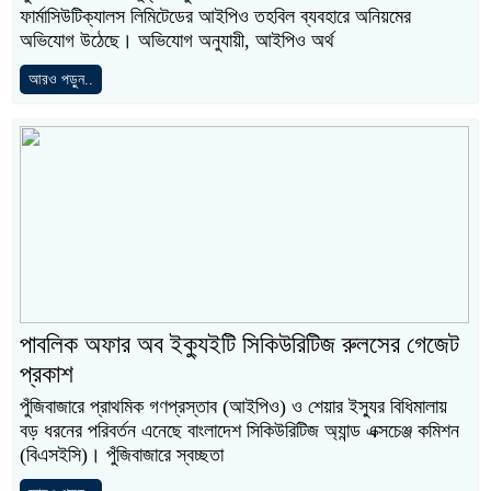
ফার্মাসিউটিক্যালস লিমিটেডের আইপিও তহবিল ব্যবহারে অনিয়মের
অভিযোগ উঠেছে। অভিযোগ অনুযায়ী, আইপিও অর্থ
আরও পড়ুন..
পাবলিক অফার অব ইক্যুইটি সিকিউরিটিজ রুলসের গেজেট
প্রকাশ
পুঁজিবাজারে প্রাথমিক গণপ্রস্তাব (আইপিও) ও শেয়ার ইস্যুর বিধিমালায়
বড় ধরনের পরিবর্তন এনেছে বাংলাদেশ সিকিউরিটিজ অ্যান্ড এক্সচেঞ্জ কমিশন
(বিএসইসি)। পুঁজিবাজারে স্বচ্ছতা