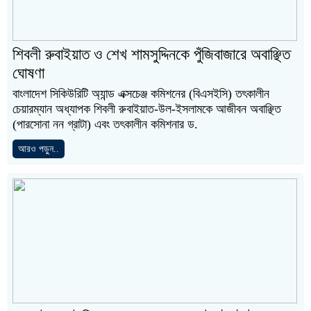
শিবলী রুবাইয়াত ও শেখ শামসুদ্দিনকে পুঁজিবাজারে অবাঞ্ছিত
ঘোষণা
বাংলাদেশ সিকিউরিটি অ্যান্ড এক্সচেঞ্জ কমিশনের (বিএসইসি) তৎকালীন
চেয়ারম্যান অধ্যাপক শিবলী রুবাইয়াত-উল-ইসলামকে আজীবন অবাঞ্ছিত
(পারসোনা নন গ্রাটা) এবং তৎকালীন কমিশনার ড.
আরও পড়ুন..