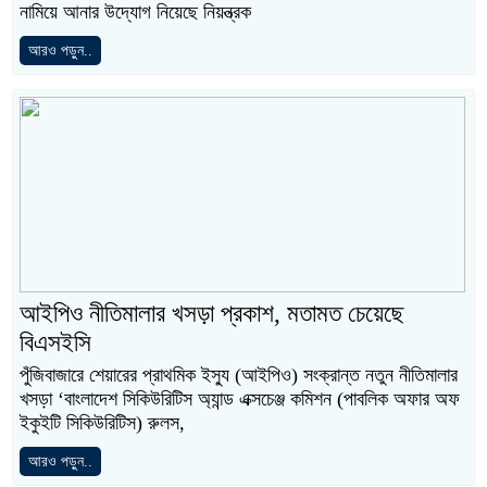
নামিয়ে আনার উদ্যোগ নিয়েছে নিয়ন্ত্রক
আরও পড়ুন..
আইপিও নীতিমালার খসড়া প্রকাশ, মতামত চেয়েছে
বিএসইসি
পুঁজিবাজারে শেয়ারের প্রাথমিক ইস্যু (আইপিও) সংক্রান্ত নতুন নীতিমালার
খসড়া ‘বাংলাদেশ সিকিউরিটিস অ্যান্ড এক্সচেঞ্জ কমিশন (পাবলিক অফার অফ
ইকুইটি সিকিউরিটিস) রুলস,
আরও পড়ুন..