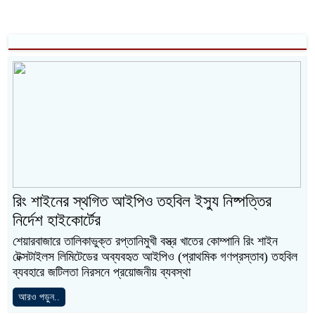
রিং শাইনের স্থগিত আইপিও তহবিল ইস্যু নিষ্পত্তির
নির্দেশ হাইকোর্টের
শেয়ারবাজারে তালিকাভুক্ত রপ্তানিমুখী বস্ত্র খাতের কোম্পানি রিং শাইন
টেক্সটাইলস লিমিটেডের অব্যবহৃত আইপিও (প্রাথমিক গণপ্রস্তাব) তহবিল
ব্যবহারে জটিলতা নিরসনে প্রয়োজনীয় ব্যবস্থা
আরও পড়ুন..