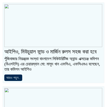
আইপিও, মিউচুয়াল ফান্ড ও মার্জিন রুলস সহজ করা হবে
পুঁজিবাজার নিয়ন্ত্রক সংস্থা বাংলাদেশ সিকিউরিটিজ অ্যান্ড এক্সচেঞ্জ কমিশন
(বিএসইসি) এর চেয়ারম্যান মো: মাসুদ খান এফসিএ, এফসিএমএ বলেছেন,
তার কমিশন আইপিও
আরও পড়ুন..