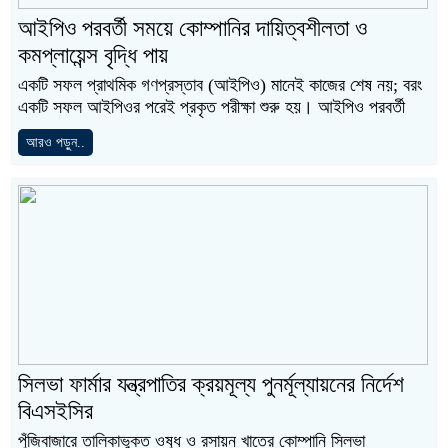
আইপিও পরবর্তী সময়ে কোম্পানির দায়িত্বশীলতা ও
কমপ্লায়েন্স বৃদ্ধি পায়
একটি সফল প্রাথমিক গণপ্রস্তাব (আইপিও) মানেই কাজের শেষ নয়; বরং
একটি সফল আইপিওর পরেই প্রকৃত পরীক্ষা শুরু হয়। আইপিও পরবর্তী
আরও পড়ুন..
সিলভা ফার্মার যন্ত্রপাতির ক্রয়মূল্য পুনর্মূল্যায়নের নির্দেশ
বিএসইসির
পুঁজিবাজারে তালিকাভুক্ত ওষুধ ও রসায়ন খাতের কোম্পানি সিলভা