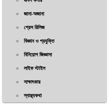
জবস কর্নার
জানা-অজানা
প্রেস রিলিজ
বিজ্ঞান ও প্রযুক্তি
বিনিয়োগ জিজ্ঞাসা
লাইফ স্টাইল
সাক্ষাৎকার
স্বাস্থ্যকথা