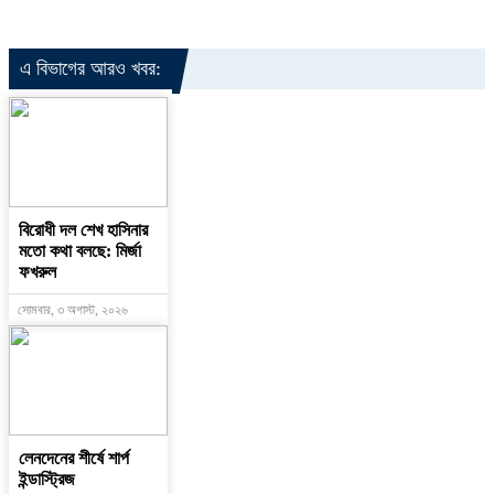
এ বিভাগের আরও খবর:
বিরোধী দল শেখ হাসিনার
মতো কথা বলছে: মির্জা
ফখরুল
সোমবার, ৩ অগাস্ট, ২০২৬
লেনদেনের শীর্ষে শার্প
ইন্ডাস্ট্রিজ