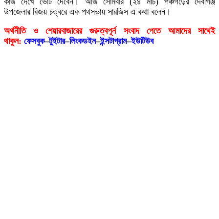
কাজ দেখে ভোট দেবেন। আজ সোমবার (২৪ মার্চ) পঞ্চগড়ের দেবীগঞ্জ
উপজেলার বিজয় চত্বরে এক পথসভায় সারজিস এ কথা বলেন।
অর্থনীতি ও শেয়ারবাজারের গুরুত্বপূর্ন সংবাদ পেতে আমাদের সাথেই
থাকুন:
ফেসবুক
–
টুইটার
–
লিংকডইন
–
ইন্সটাগ্রাম
–
ইউটিউব