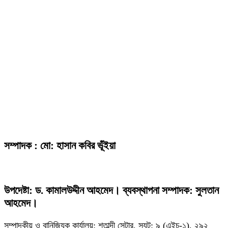
সম্পাদক : মো: হাসান কবির ভূঁইয়া
উপদেষ্টা: ড. কামালউদ্দীন আহমেদ। ব্যবস্থাপনা সম্পাদক: সুলতান
আহমেদ।
সম্পাদকীয় ও বানিজ্যিক কার্যালয়: শতাব্দী সেন্টার, স্যূট: ৯ (এইচ-১), ২৯২