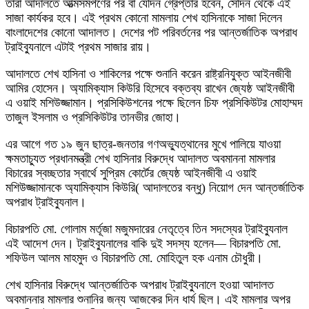
তারা আদালতে আত্মসমর্পণের পর বা যেদিন গ্রেপ্তার হবেন, সেদিন থেকে এই
সাজা কার্যকর হবে। এই প্রথম কোনো মামলায় শেখ হাসিনাকে সাজা দিলেন
বাংলাদেশের কোনো আদালত। দেশের পট পরিবর্তনের পর আন্তর্জাতিক অপরাধ
ট্রাইব্যুনালে এটাই প্রথম সাজার রায়।
আদালতে শেখ হাসিনা ও শাকিলের পক্ষে শুনানি করেন রাষ্ট্রনিযুক্ত আইনজীবী
আমির হোসেন। অ্যামিক্যাস কিউরি হিসেবে বক্তব্য রাখেন জ্যেষ্ঠ আইনজীবী
এ ওয়াই মশিউজ্জামান। প্রসিকিউশনের পক্ষে ছিলেন চিফ প্রসিকিউটর মোহাম্মদ
তাজুল ইসলাম ও প্রসিকিউটর তানভীর জোহা।
এর আগে গত ১৯ জুন ছাত্র-জনতার গণঅভ্যুত্থানের মুখে পালিয়ে যাওয়া
ক্ষমতাচ্যুত প্রধানমন্ত্রী শেখ হাসিনার বিরুদ্ধে আদালত অবমাননা মামলার
বিচারের স্বচ্ছতার স্বার্থে সুপ্রিম কোর্টের জ্যেষ্ঠ আইনজীবী এ ওয়াই
মশিউজ্জামানকে অ্যামিক্যাস কিউরি( আদালতের বন্ধু) নিয়োগ দেন আন্তর্জাতিক
অপরাধ ট্রাইব্যুনাল।
বিচারপতি মো. গোলাম মর্তূজা মজুমদারের নেতৃত্বে তিন সদস্যের ট্রাইব্যুনাল
এই আদেশ দেন। ট্রাইব্যুনালের বাকি দুই সদস্য হলেন— বিচারপতি মো.
শফিউল আলম মাহমুদ ও বিচারপতি মো. মোহিতুল হক এনাম চৌধুরী।
শেখ হাসিনার বিরুদ্ধে আন্তর্জাতিক অপরাধ ট্রাইব্যুনালে হওয়া আদালত
অবমাননার মামলার শুনানির জন্য আজকের দিন ধার্য ছিল। এই মামলার অপর