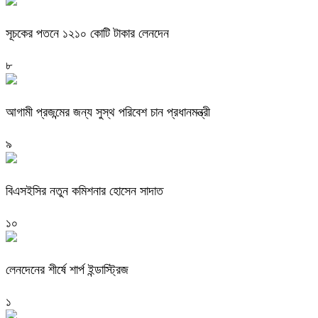
সূচকের পতনে ১২১০ কোটি টাকার লেনদেন
৮
আগামী প্রজন্মের জন্য সুস্থ পরিবেশ চান প্রধানমন্ত্রী
৯
বিএসইসির নতুন কমিশনার হোসেন সাদাত
১০
লেনদেনের শীর্ষে শার্প ইন্ডাস্ট্রিজ
১