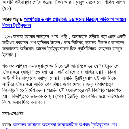
আসামি গাইবান্ধার গোবিন্দগঞ্জের শাকিল আকন্দ বুলবুল ওরফে মো. শাকিল আলম
(৪০)।
আরও পড়ুন:
আশুলিয়ায় ৬ লাশ পোড়ানো: ১৬ জনের বিরুদ্ধে অভিযোগ আমলে
নিলেন ট্রাইব্যুনাল
‘২২৬ জনকে হত্যার লাইসেন্স পেয়ে গেছি’, অনলাইনে ছড়িয়ে পড়া এমন একটি
অডিওর বক্তব্য শেখ হাসিনার উল্লেখ করে তিনিসহ দুজনের বিরুদ্ধে আদালত
অবমাননার অভিযোগ আনেন ট্রাইব্যুনালের চিফ প্রসিকিউটর মোহাম্মদ তাজুল
ইসলাম।
গত ৩০ এপ্রিল এ-সংক্রান্ত শুনানিতে দুই আসামিকে ২৫ মে ট্রাইব্যুনালে
হাজির হয়ে ব্যাখ্যা দিতে বলা হয়। ধার্য তারিখে তারা হাজির হননি। কিংবা
আইনজীবীর মাধ্যমেও ব্যাখ্যা দেননি। সেদিন ট্রাইব্যুনাল দুই আসামিকে
সশরীরে হাজির হয়ে অভিযোগের বিষয়ে জবাব দেওয়ার জন্য সংবাদপত্রে
বিজ্ঞপ্তি দিতে নির্দেশ দেন। পরদিন দুটি সংবাদপত্রে এই বিজ্ঞপ্তি প্রকাশিত
হয়। বিজ্ঞপ্তিতে দুজনকে ৩ জুন (আজ) ট্রাইব্যুনালে হাজির হয়ে অভিযোগের
বিষয়ে জবাব দিতে বলা হয়।
ঢাকা/এসএইচ
ট্যাগঃ
আদালত
আদালত অবমাননা
আন্তর্জাতিক অপরাধ ট্রাইব্যুনাল
শেখ