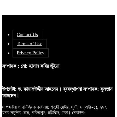
Contact Us
Terms of Use
Privacy Policy
সম্পাদক : মো: হাসান কবির ভূঁইয়া
উপদেষ্টা: ড. কামালউদ্দীন আহমেদ। ব্যবস্থাপনা সম্পাদক: সুলতান
আহমেদ।
সম্পাদকীয় ও বানিজ্যিক কার্যালয়: শতাব্দী সেন্টার, স্যূট: ৯ (এইচ-১), ২৯২
ইনার সার্কুলার রোড, ফকিরাপুল, মতিঝিল, ঢাকা। মোবাইল: