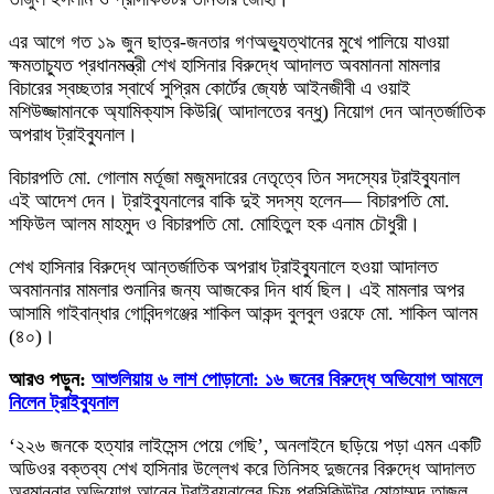
এর আগে গত ১৯ জুন ছাত্র-জনতার গণঅভ্যুত্থানের মুখে পালিয়ে যাওয়া
ক্ষমতাচ্যুত প্রধানমন্ত্রী শেখ হাসিনার বিরুদ্ধে আদালত অবমাননা মামলার
বিচারের স্বচ্ছতার স্বার্থে সুপ্রিম কোর্টের জ্যেষ্ঠ আইনজীবী এ ওয়াই
মশিউজ্জামানকে অ্যামিক্যাস কিউরি( আদালতের বন্ধু) নিয়োগ দেন আন্তর্জাতিক
অপরাধ ট্রাইব্যুনাল।
বিচারপতি মো. গোলাম মর্তূজা মজুমদারের নেতৃত্বে তিন সদস্যের ট্রাইব্যুনাল
এই আদেশ দেন। ট্রাইব্যুনালের বাকি দুই সদস্য হলেন— বিচারপতি মো.
শফিউল আলম মাহমুদ ও বিচারপতি মো. মোহিতুল হক এনাম চৌধুরী।
শেখ হাসিনার বিরুদ্ধে আন্তর্জাতিক অপরাধ ট্রাইব্যুনালে হওয়া আদালত
অবমাননার মামলার শুনানির জন্য আজকের দিন ধার্য ছিল। এই মামলার অপর
আসামি গাইবান্ধার গোবিন্দগঞ্জের শাকিল আকন্দ বুলবুল ওরফে মো. শাকিল আলম
(৪০)।
আরও পড়ুন:
আশুলিয়ায় ৬ লাশ পোড়ানো: ১৬ জনের বিরুদ্ধে অভিযোগ আমলে
নিলেন ট্রাইব্যুনাল
‘২২৬ জনকে হত্যার লাইসেন্স পেয়ে গেছি’, অনলাইনে ছড়িয়ে পড়া এমন একটি
অডিওর বক্তব্য শেখ হাসিনার উল্লেখ করে তিনিসহ দুজনের বিরুদ্ধে আদালত
অবমাননার অভিযোগ আনেন ট্রাইব্যুনালের চিফ প্রসিকিউটর মোহাম্মদ তাজুল