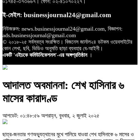
০১৭৪৫-৩৭৩৬৬৭। ফোন: ০২-৪১০৭০২২৭।
ই-মেইল: businessjournal24@gmail.com
নিউজরুম: news.businessjournal24@gmail.com, বিজ্ঞাপন:
ads.businessjournal@gmail.com
© ২০১৮-২৫ সর্বস্বত্ব সংরক্ষিত। বিজনেস জার্নাল২৪ ডটকম ওয়েবসাইটের
কোন লেখা, ছবি, ভিডিও অনুমতি ছাড়া ব্যবহার বে-আইনী।
একটি 'এইচকে কমিউনিকেশনস'-এর অঙ্গপ্রতিষ্ঠান
।
আদালত অবমাননা: শেখ হাসিনার ৬
মাসের কারাদণ্ড
আপডেট: ০১:৪৮:৫৯ অপরাহ্ন, বুধবার, ২ জুলাই ২০২৫
ছাত্র-জনতার গণঅভ্যুত্থানের মুখে পালিয়ে যাওয়া শেখ হাসিনাকে ৬ মাসের ও