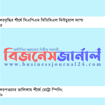
দরবৃদ্ধির শীর্ষে সিএপিএম বিডিবিএল মিউচুয়াল ফান্ড
৫
দরপতনের তালিকায় শীর্ষে মেট্রো স্পিনিং
৬