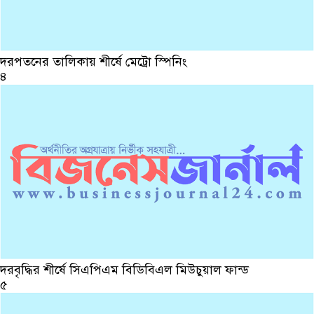
দরপতনের তালিকায় শীর্ষে মেট্রো স্পিনিং
৪
দরবৃদ্ধির শীর্ষে সিএপিএম বিডিবিএল মিউচুয়াল ফান্ড
৫