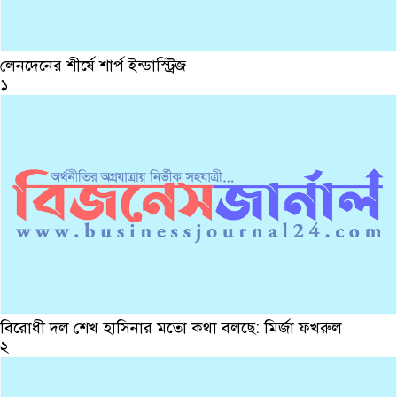
লেনদেনের শীর্ষে শার্প ইন্ডাস্ট্রিজ
১
বিরোধী দল শেখ হাসিনার মতো কথা বলছে: মির্জা ফখরুল
২