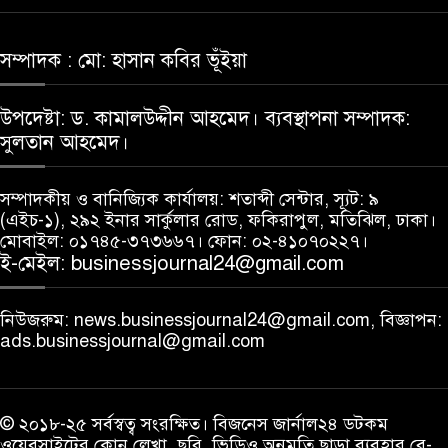
সম্পাদক : মো: হাসান কবির ভূঁইয়া
উপদেষ্টা: ড. কামালউদ্দীন আহমেদ। ব্যবস্থাপনা সম্পাদক:
সুলতান আহমেদ।
সম্পাদকীয় ও বানিজ্যিক কার্যালয়: শতাব্দী সেন্টার, স্যূট: ৯
(এইচ-১), ২৯২ ইনার সার্কুলার রোড, ফকিরাপুল, মতিঝিল, ঢাকা।
মোবাইল: ০১৭৪৫-৩৭৩৬৬৭। ফোন: ০২-৪১০৭০২২৭।
ই-মেইল: businessjournal24@gmail.com
নিউজরুম: news.businessjournal24@gmail.com, বিজ্ঞাপন:
ads.businessjournal@gmail.com
© ২০১৮-২৫ সর্বস্বত্ব সংরক্ষিত। বিজনেস জার্নাল২৪ ডটকম
ওয়েবসাইটের কোন লেখা, ছবি, ভিডিও অনুমতি ছাড়া ব্যবহার বে-