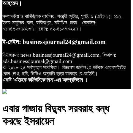
আহমেদ।
সম্পাদকীয় ও বানিজ্যিক কার্যালয়: শতাব্দী সেন্টার, স্যূট: ৯ (এইচ-১), ২৯২
ইনার সার্কুলার রোড, ফকিরাপুল, মতিঝিল, ঢাকা। মোবাইল:
০১৭৪৫-৩৭৩৬৬৭। ফোন: ০২-৪১০৭০২২৭।
ই-মেইল: businessjournal24@gmail.com
নিউজরুম: news.businessjournal24@gmail.com, বিজ্ঞাপন:
ads.businessjournal@gmail.com
© ২০১৮-২৫ সর্বস্বত্ব সংরক্ষিত। বিজনেস জার্নাল২৪ ডটকম ওয়েবসাইটের
কোন লেখা, ছবি, ভিডিও অনুমতি ছাড়া ব্যবহার বে-আইনী।
একটি 'এইচকে কমিউনিকেশনস'-এর অঙ্গপ্রতিষ্ঠান
।
এবার গাজায় বিদ্যুৎ সরবরাহ বন্ধ
করছে ইসরায়েল