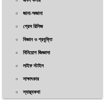
জবস কর্নার
জানা-অজানা
প্রেস রিলিজ
বিজ্ঞান ও প্রযুক্তি
বিনিয়োগ জিজ্ঞাসা
লাইফ স্টাইল
সাক্ষাৎকার
স্বাস্থ্যকথা