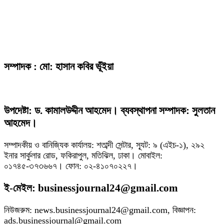
সম্পাদক : মো: হাসান কবির ভূঁইয়া
উপদেষ্টা: ড. কামালউদ্দীন আহমেদ। ব্যবস্থাপনা সম্পাদক: সুলতান
আহমেদ।
সম্পাদকীয় ও বানিজ্যিক কার্যালয়: শতাব্দী সেন্টার, স্যূট: ৯ (এইচ-১), ২৯২
ইনার সার্কুলার রোড, ফকিরাপুল, মতিঝিল, ঢাকা। মোবাইল:
০১৭৪৫-৩৭৩৬৬৭। ফোন: ০২-৪১০৭০২২৭।
ই-মেইল: businessjournal24@gmail.com
নিউজরুম: news.businessjournal24@gmail.com, বিজ্ঞাপন:
ads.businessjournal@gmail.com