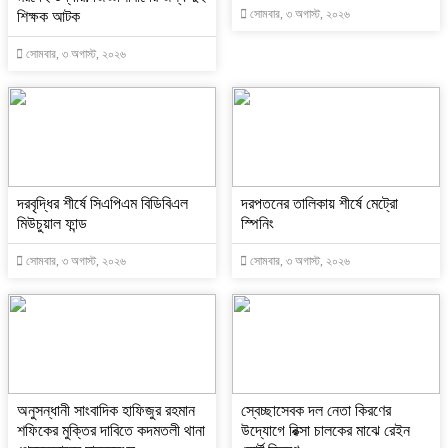
সোমবার, ৩ অগাস্ট, ২০২৬
শিক্ষক আটক
সোমবার, ৩ অগাস্ট, ২০২৬
দরবৃদ্ধির শীর্ষে সিএপিএম বিডিবিএল
দরপতনের তালিকায় শীর্ষে মেট্রো
মিউচুয়াল ফান্ড
স্পিনিং
সোমবার, ৩ অগাস্ট, ২০২৬
সোমবার, ৩ অগাস্ট, ২০২৬
অনুসন্ধানী সাংবাদিক হাফিজুর রহমান
স্বেচ্ছাসেবক দল নেতা কিরণের
শফিকের মুক্তির দাবিতে কদমতলী থানা
উদ্যোগে রিক্সা চালকের মাঝে রেইন