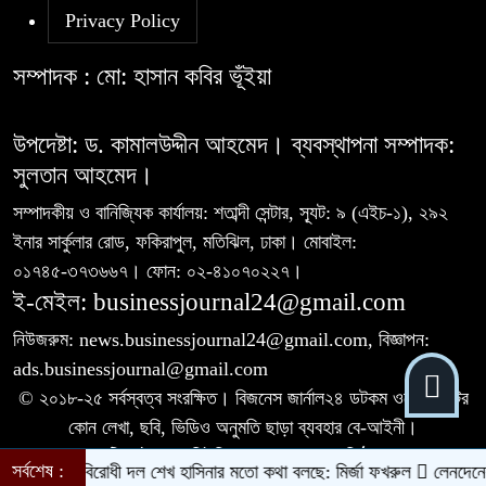
Privacy Policy
রহিমা ফুডের শেয়ারে কারসাজির প্রমাণ
৭
পেয়েছে বিএসইসি
সম্পাদক : মো: হাসান কবির ভূঁইয়া
সূচকের পতনে ১২১০ কোটি টাকার লেনদেন
উপদেষ্টা: ড. কামালউদ্দীন আহমেদ। ব্যবস্থাপনা সম্পাদক:
৮
সুলতান আহমেদ।
সম্পাদকীয় ও বানিজ্যিক কার্যালয়: শতাব্দী সেন্টার, স্যূট: ৯ (এইচ-১), ২৯২
আগামী প্রজন্মের জন্য সুস্থ পরিবেশ চান
ইনার সার্কুলার রোড, ফকিরাপুল, মতিঝিল, ঢাকা। মোবাইল:
৯
প্রধানমন্ত্রী
০১৭৪৫-৩৭৩৬৬৭। ফোন: ০২-৪১০৭০২২৭।
ই-মেইল: businessjournal24@gmail.com
বিএসইসির নতুন কমিশনার হোসেন সাদাত
নিউজরুম: news.businessjournal24@gmail.com, বিজ্ঞাপন:
১০
ads.businessjournal@gmail.com
© ২০১৮-২৫ সর্বস্বত্ব সংরক্ষিত। বিজনেস জার্নাল২৪ ডটকম ওয়েবসাইটের
কোন লেখা, ছবি, ভিডিও অনুমতি ছাড়া ব্যবহার বে-আইনী।
একটি 'এইচকে কমিউনিকেশনস'-এর অঙ্গপ্রতিষ্ঠান
।
সর্বশেষ :
ষক আটক
বিরোধী দল শেখ হাসিনার মতো কথা বলছে: মির্জা ফখরুল
লেনদেনের শীর্ষে