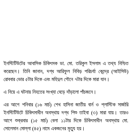
ইনস্টিটিউটের আবাসিক চিকিৎসক ডা. মো. তরিকুল ইসলাম এ তথ্য নিশ্চিত
করেছেন। তিনি জানান, দগ্ধ আরিফুল নিবিড় পরিচর্যা কেন্দ্রে (আইসিউ)
রোববার ভোর ৫টার দিকে এবং মহিদুল পৌনে ৭টার দিকে মারা যান।
এ নিয়ে এ ঘটনায় নিহতের সংখ্যা বেড়ে দাঁড়ালো পাঁচজনে।
এর আগে শনিবার (১৬ মার্চ) শেখ হাসিনা জাতীয় বার্ন ও প্লাস্টিক সার্জারি
ইনস্টিটিউটে চিকিৎসাধীন অবস্থায় দগ্ধ শিশু তাইবা (৩) মারা যায়। তারও
আগে শুক্রবার (১৫ মার্চ) বেলা ১১টার দিকে চিকিৎসাধীন অবস্থায় মো.
সোলেমান মোল্লা (৪৫) নামে একজনের মৃত্যু হয়।