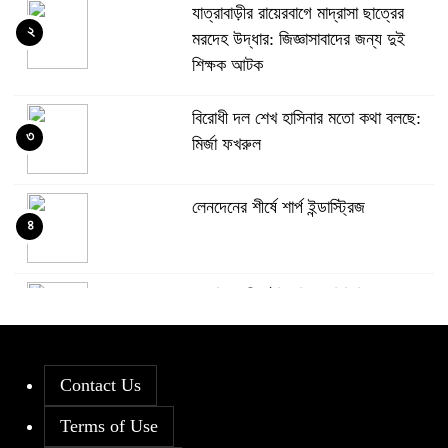
যাত্রাবাড়ীর রায়েরবাগে মাদ্রাসা ছাত্রের
২
মরদেহ উদ্ধার: জিজ্ঞাসাবাদের জন্য দুই
শিক্ষক আটক
বিরোধী দল শেখ হাসিনার মতো কথা বলছে:
৩
মির্জা ফখরুল
লেনদেনের শীর্ষে শার্প ইন্ডাস্ট্রিজ
৪
দরবৃদ্ধির শীর্ষে সিএপিএম বিডিবিএল
৫
মিউচুয়াল ফান্ড
Contact Us
দরপতনের তালিকায় শীর্ষে মেট্রো স্পিনিং
৬
Terms of Use