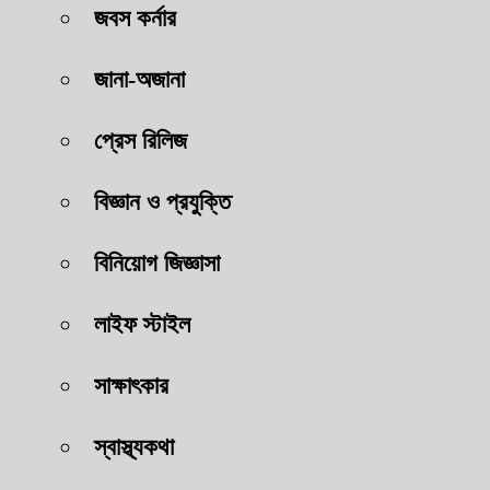
জবস কর্নার
জানা-অজানা
প্রেস রিলিজ
বিজ্ঞান ও প্রযুক্তি
বিনিয়োগ জিজ্ঞাসা
লাইফ স্টাইল
সাক্ষাৎকার
স্বাস্থ্যকথা