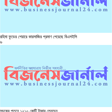
রহিমা ফুডের শেয়ারে কারসাজির প্রমাণ পেয়েছে বিএসইসি
৬
সূচকের পতনে ১২১০ কোটি টাকার লেনদেন