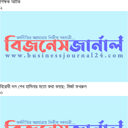
শিক্ষক আটক
২
বিরোধী দল শেখ হাসিনার মতো কথা বলছে: মির্জা ফখরুল
৩