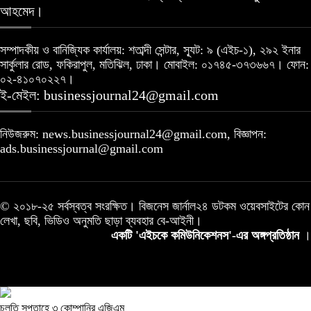
আহমেদ।
সম্পাদকীয় ও বানিজ্যিক কার্যালয়: শতাব্দী সেন্টার, স্যূট: ৯ (এইচ-১), ২৯২ ইনার
সার্কুলার রোড, ফকিরাপুল, মতিঝিল, ঢাকা। মোবাইল: ০১৭৪৫-৩৭৩৬৬৭। ফোন:
০২-৪১০৭০২২৭।
ই-মেইল: businessjournal24@gmail.com
নিউজরুম: news.businessjournal24@gmail.com, বিজ্ঞাপন:
ads.businessjournal@gmail.com
© ২০১৮-২৫ সর্বস্বত্ব সংরক্ষিত। বিজনেস জার্নাল২৪ ডটকম ওয়েবসাইটের কোন
লেখা, ছবি, ভিডিও অনুমতি ছাড়া ব্যবহার বে-আইনী।
একটি 'এইচকে কমিউনিকেশনস'-এর অঙ্গপ্রতিষ্ঠান
।
চলতি সপ্তাহে ৩ কোম্পানির এজিএম