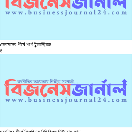
লেনদেনের শীর্ষে শার্প ইন্ডাস্ট্রিজ
৪
দরবৃদ্ধির শীর্ষে সিএপিএম বিডিবিএল মিউচুয়াল ফান্ড