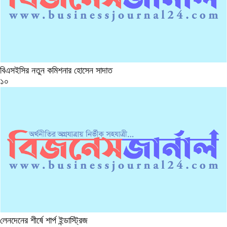
বিএসইসির নতুন কমিশনার হোসেন সাদাত
১০
লেনদেনের শীর্ষে শার্প ইন্ডাস্ট্রিজ