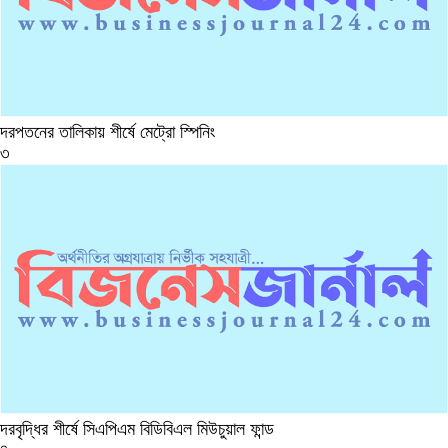
দরপতনের তালিকায় শীর্ষে মেট্রো স্পিনিং
৩
দরবৃদ্ধির শীর্ষে সিএপিএম বিডিবিএল মিউচুয়াল ফান্ড