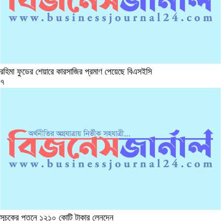
রহিমা ফুডের শেয়ারে কারসাজির প্রমাণ পেয়েছে বিএসইসি
৭
সূচকের পতনে ১২১০ কোটি টাকার লেনদেন