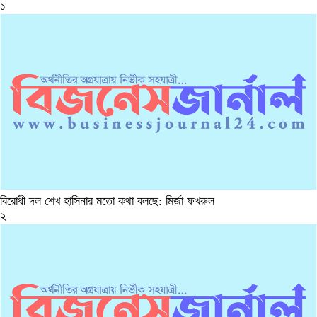
১
বিরোধী দল শেখ হাসিনার মতো কথা বলছে: মির্জা ফখরুল
২