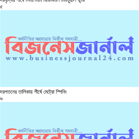
৫
দরপতনের তালিকায় শীর্ষে মেট্রো স্পিনিং
৬