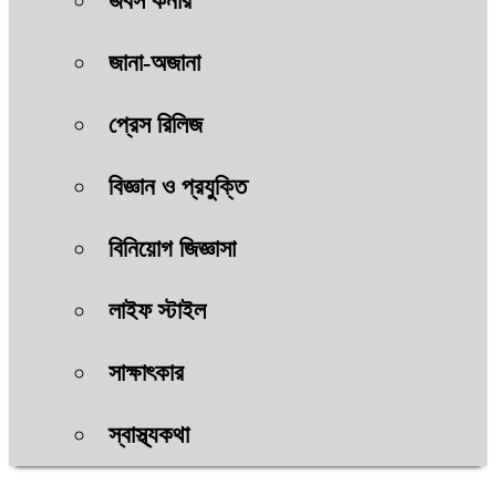
জবস কর্নার
জানা-অজানা
প্রেস রিলিজ
বিজ্ঞান ও প্রযুক্তি
বিনিয়োগ জিজ্ঞাসা
লাইফ স্টাইল
সাক্ষাৎকার
স্বাস্থ্যকথা