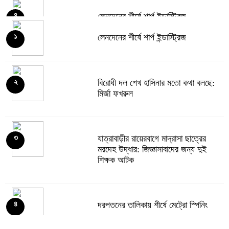
লেনদেনের শীর্ষে শার্প ইন্ডাস্ট্রিজ
৪
লেনদেনের শীর্ষে শার্প ইন্ডাস্ট্রিজ
১
দরবৃদ্ধির শীর্ষে সিএপিএম বিডিবিএল মিউচুয়াল
৫
ফান্ড
বিরোধী দল শেখ হাসিনার মতো কথা বলছে:
২
মির্জা ফখরুল
দরপতনের তালিকায় শীর্ষে মেট্রো স্পিনিং
৬
যাত্রাবাড়ীর রায়েরবাগে মাদ্রাসা ছাত্রের
৩
মরদেহ উদ্ধার: জিজ্ঞাসাবাদের জন্য দুই
শিক্ষক আটক
রহিমা ফুডের শেয়ারে কারসাজির প্রমাণ
৭
পেয়েছে বিএসইসি
দরপতনের তালিকায় শীর্ষে মেট্রো স্পিনিং
৪
সূচকের পতনে ১২১০ কোটি টাকার লেনদেন
৮