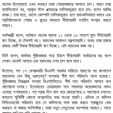
অনেক উদ্যোক্তা এখন বলছেন তারা শেয়ারবাজারে আসতে চান। কারণ তারা
ক্যাসিনোতে নয়, প্রকৃত স্টক এক্সচেঞ্জে তালিকাভুক্ত হতে চান- বলেন আমির
খসরু। তার মতে, ভালো কোম্পানি তালিকাভুক্ত হলে ব্যাংকনির্ভরতা কমবে এবং
প্রতিষ্ঠানগুলো শেয়ার ও বন্ডের মাধ্যমে দীর্ঘমেয়াদি তহবিল সংগ্রহ করতে
পারবে।
অর্থমন্ত্রী বলেন, বর্তমানে অনেক ব্যাংক ১২ থেকে ১৩ শতাংশ সুদে দীর্ঘমেয়াদি
ঋণ দিচ্ছে, যা টেকসই নয়। ব্যাংকের আমানত স্বল্পমেয়াদি। অথচ তারা হাজার
হাজার কোটি টাকার দীর্ঘমেয়াদি ঋণ দিচ্ছে। এটা ব্যাংকের কাজ নয়।
তিনি বলেন, কার্যকর পুঁজিবাজার গড়ে উঠলে দীর্ঘমেয়াদি অর্থায়নের বড় অংশ
সেখান থেকেই আসবে এবং ব্যাংকের ওপর চাপ কমে যাবে।
উল্লেখ, গত ১৭ ফেব্রুয়ারি বিএনপি সরকার দায়িত্ব গ্রহণের পর বাংলাদেশ
ব্যাংকসহ বেশ কিছু গুরুত্বপূর্ণ সংস্থার শীর্ষ পদে পরিবর্তন আনা হয়েছে।
পুঁজিবাজার নিয়ন্ত্রক সংস্থা বিএসইসিতেও শীর্ষ পদে পরিবর্তন আসবে বলে
আলোচনা চলছে। ইতোমধ্যে চেয়ারম্যান পদে সম্ভাব্য কয়েকজনের নামও
এসেছে গণমাধ্যমে। গত প্রায় তিন মাস ধরে জোরেশোরে এ আলোচনা চললেও
বাস্তবে সুনির্দিষ্ট কোনো অগ্রগতির খবর পাওয়া যায়নি। এদিকে যে কমিশন
নিশ্চিতভাবেই পরিবর্তন হবে সে কমিশনের সঙ্গে কাজ করতে স্বাচ্ছন্দ্য বোধ
করছেন না বাজার সংশ্লিষ্টরা। তারা নতুন নেতৃত্বের অপেক্ষায় আছেন। তাতে