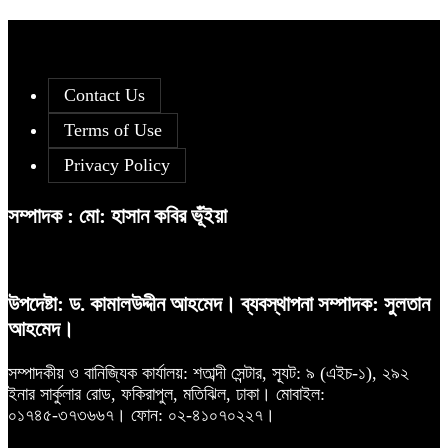
দরবৃদ্ধির শীর্ষে সিএপিএম বিডিবিএল মিউচুয়াল
৫
ফান্ড
আগামী প্রজন্মের জন্য সুস্থ পরিবেশ চান
৯
প্রধানমন্ত্রী
Contact Us
Terms of Use
সূচকের পতনে ১২১০ কোটি টাকার লেনদেন
৬
Privacy Policy
বিএসইসির নতুন কমিশনার হোসেন সাদাত
১০
সম্পাদক : মো: হাসান কবির ভূঁইয়া
রহিমা ফুডের শেয়ারে কারসাজির প্রমাণ
৭
পেয়েছে বিএসইসি
উপদেষ্টা: ড. কামালউদ্দীন আহমেদ। ব্যবস্থাপনা সম্পাদক: সুলতান
আহমেদ।
আগামী প্রজন্মের জন্য সুস্থ পরিবেশ চান
৮
প্রধানমন্ত্রী
সম্পাদকীয় ও বানিজ্যিক কার্যালয়: শতাব্দী সেন্টার, স্যূট: ৯ (এইচ-১), ২৯২
ইনার সার্কুলার রোড, ফকিরাপুল, মতিঝিল, ঢাকা। মোবাইল:
০১৭৪৫-৩৭৩৬৬৭। ফোন: ০২-৪১০৭০২২৭।