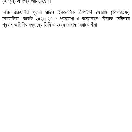
(২ জুন) এ তথ্য জানিয়েছেন।
আজ রাজধানীর পুরানা পল্টনে ইকনোমিক রিপোর্টার্স ফোরাম (ইআরএফ)
আয়োজিত ‘বাজেট ২০২৬-২৭ : প্রত্যাশা ও বাস্তবায়ন’ বিষয়ক সেমিনারে
প্রধান অতিথির বক্তব্যে তিনি এ তথ্য জানান।ব্যাংক বীমা