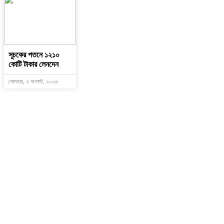
সূচকের পতনে ১২১০
কোটি টাকার লেনদেন
সোমবার, ৩ অগাস্ট, ২০২৬