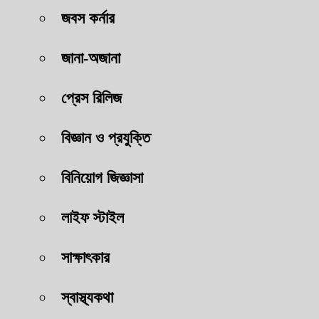
জবস কর্নার
জানা-অজানা
প্রেস রিলিজ
বিজ্ঞান ও প্রযুক্তি
বিনিয়োগ জিজ্ঞাসা
লাইফ স্টাইল
সাক্ষাৎকার
স্বাস্থ্যকথা