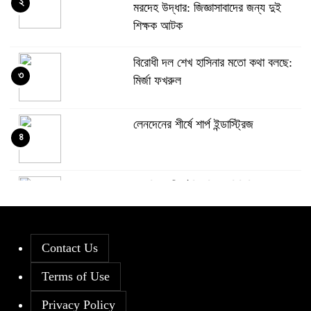
২
মরদেহ উদ্ধার: জিজ্ঞাসাবাদের জন্য দুই
শিক্ষক আটক
বিরোধী দল শেখ হাসিনার মতো কথা বলছে:
৩
মির্জা ফখরুল
লেনদেনের শীর্ষে শার্প ইন্ডাস্ট্রিজ
৪
দরবৃদ্ধির শীর্ষে সিএপিএম বিডিবিএল
৫
মিউচুয়াল ফান্ড
Contact Us
দরপতনের তালিকায় শীর্ষে মেট্রো স্পিনিং
৬
Terms of Use
Privacy Policy
রহিমা ফুডের শেয়ারে কারসাজির প্রমাণ