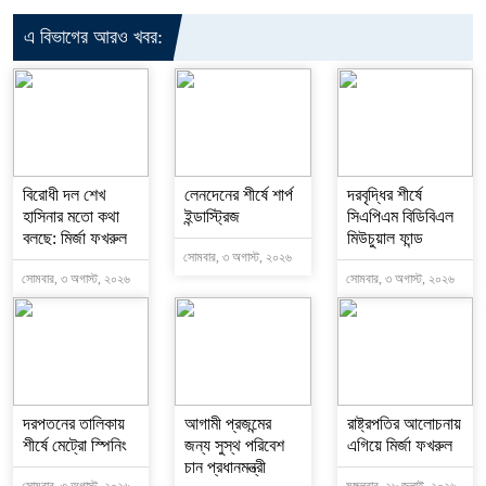
এ বিভাগের আরও খবর:
বিরোধী দল শেখ
লেনদেনের শীর্ষে শার্প
দরবৃদ্ধির শীর্ষে
হাসিনার মতো কথা
ইন্ডাস্ট্রিজ
সিএপিএম বিডিবিএল
বলছে: মির্জা ফখরুল
মিউচুয়াল ফান্ড
সোমবার, ৩ অগাস্ট, ২০২৬
সোমবার, ৩ অগাস্ট, ২০২৬
সোমবার, ৩ অগাস্ট, ২০২৬
দরপতনের তালিকায়
আগামী প্রজন্মের
রাষ্ট্রপতির আলোচনায়
শীর্ষে মেট্রো স্পিনিং
জন্য সুস্থ পরিবেশ
এগিয়ে মির্জা ফখরুল
চান প্রধানমন্ত্রী