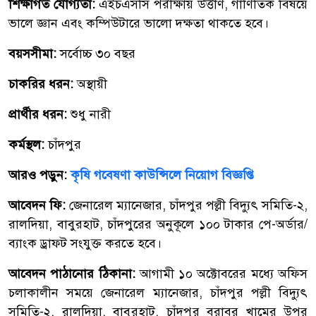
শিক্ষাগত যোগ্যতা:
এইচএসসি পরীক্ষায় উত্তীর্ণ, গাণিতিক বিষয়ে
ভালে জ্ঞান এবং কম্পিউটারে ভালো দক্ষতা থাকতে হবে।
বয়সসীমা:
সর্বোচ্চ ৩০ বছর
চাকরির ধরন:
অস্থায়ী
প্রার্থীর ধরন:
শুধু নারী
কর্মস্থল:
চাঁদপুর
আরও পড়ুন:
কৃষি গবেষণা কাউন্সিলে নিয়োগ বিজ্ঞপ্তি
আবেদন ফি:
জেনারেল ম্যানেজার, চাঁদপুর পল্লী বিদ্যুৎ সমিতি-২,
রালদিয়া, বাবুরহাট, চাঁদপুরের অনুকূলে ১০০ টাকার পে-অর্ডার/
ব্যাংক ড্রাফট সংযুক্ত করতে হবে।
আবেদন পাঠানোর ঠিকানা:
আগামী ১০ অক্টোবরের মধ্যে অফিস
চলাকালীন সময়ে জেনারেল ম্যানেজার, চাঁদপুর পল্লী বিদ্যুৎ
সমিতি-২, রালদিয়া, বাবুরহাট, চাঁদপুর বরাবর খামের উপর