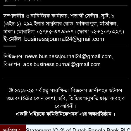
সম্পাদকীয় ও বানিজ্যিক কার্যালয়: শতাব্দী সেন্টার, স্যূট: ৯
আগামী প্রজন্মের জন্য সুস্থ পরিবেশ
(এইচ-১), ২৯২ ইনার সার্কুলার রোড, ফকিরাপুল, মতিঝিল,
৯
চান প্রধানমন্ত্রী
ঢাকা। মোবাইল: ০১৭৪৫-৩৭৩৬৬৭। ফোন: ০২-৪১০৭০২২৭।
ই-মেইল: businessjournal24@gmail.com
বিএসইসির নতুন কমিশনার হোসেন
১০
সাদাত
নিউজরুম: news.businessjournal24@gmail.com,
বিজ্ঞাপন: ads.businessjournal@gmail.com
© ২০১৮-২৫ সর্বস্বত্ব সংরক্ষিত। বিজনেস জার্নাল২৪ ডটকম
ওয়েবসাইটের কোন লেখা, ছবি, ভিডিও অনুমতি ছাড়া ব্যবহার
বে-আইনী।
একটি 'এইচকে কমিউনিকেশনস'-এর অঙ্গপ্রতিষ্ঠান
।
সর্বশেষ :
nancial Statement (Q-2) of Dutch-Bangla Bank PLC