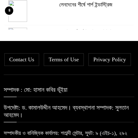
লেনদেনের শীর্ষে শার্প ইন্ডাস্ট্রিজ
৪
দরবৃদ্ধির শীর্ষে সিএপিএম বিডিবিএল
৫
মিউচুয়াল ফান্ড
Contact Us
Terms of Use
দরপতনের তালিকায় শীর্ষে মেট্রো স্পিনিং
Privacy Policy
৬
রহিমা ফুডের শেয়ারে কারসাজির প্রমাণ
সম্পাদক : মো: হাসান কবির ভূঁইয়া
৭
পেয়েছে বিএসইসি
উপদেষ্টা: ড. কামালউদ্দীন আহমেদ। ব্যবস্থাপনা সম্পাদক: সুলতান
সূচকের পতনে ১২১০ কোটি টাকার লেনদেন
আহমেদ।
৮
সম্পাদকীয় ও বানিজ্যিক কার্যালয়: শতাব্দী সেন্টার, স্যূট: ৯ (এইচ-১), ২৯২