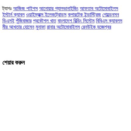
ট্যাগঃ
আজিজ পাইপস
আনোয়ার গ্যালভানাইজিং
আফতাব অটোমোবাইলস
ইস্টার্ন ক্যাবল
ওয়াইম্যাক্স ইলেকট্রোডস
কপারটেক ইন্ডাস্ট্রিজ
গোল্ডেনসন
ডিএসই
পুঁজিবাজার
প্রকৌশল খাত
বাংলাদেশ বিল্ডিং সিস্টেম
বিবিএস ক্যাবলস
মীর আখতার হোসেন
মুনাফা
রানার অটোমোবাইলস
রেনউইক যজ্ঞেশ্বর
শেয়ার করুন