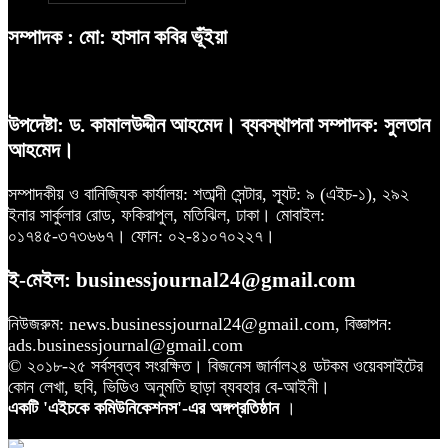
সম্পাদক : মো: হাসান কবির ভূঁইয়া
উপদেষ্টা: ড. কামালউদ্দীন আহমেদ। ব্যবস্থাপনা সম্পাদক: সুলতান
আহমেদ।
সম্পাদকীয় ও বানিজ্যিক কার্যালয়: শতাব্দী সেন্টার, স্যূট: ৯ (এইচ-১), ২৯২
ইনার সার্কুলার রোড, ফকিরাপুল, মতিঝিল, ঢাকা। মোবাইল:
০১৭৪৫-৩৭৩৬৬৭। ফোন: ০২-৪১০৭০২২৭।
ই-মেইল: businessjournal24@gmail.com
নিউজরুম: news.businessjournal24@gmail.com, বিজ্ঞাপন:
ads.businessjournal@gmail.com
© ২০১৮-২৫ সর্বস্বত্ব সংরক্ষিত। বিজনেস জার্নাল২৪ ডটকম ওয়েবসাইটের
কোন লেখা, ছবি, ভিডিও অনুমতি ছাড়া ব্যবহার বে-আইনী।
একটি 'এইচকে কমিউনিকেশনস'-এর অঙ্গপ্রতিষ্ঠান
।