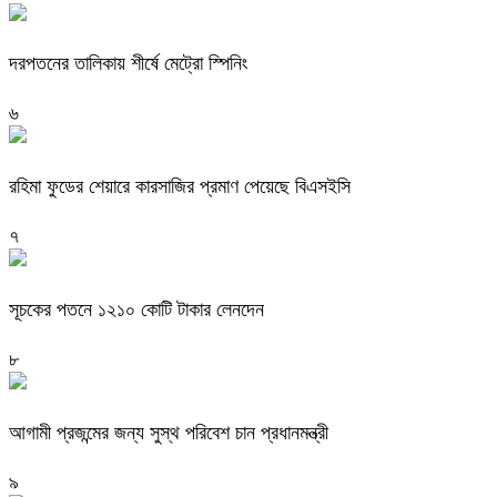
দরপতনের তালিকায় শীর্ষে মেট্রো স্পিনিং
৬
রহিমা ফুডের শেয়ারে কারসাজির প্রমাণ পেয়েছে বিএসইসি
৭
সূচকের পতনে ১২১০ কোটি টাকার লেনদেন
৮
আগামী প্রজন্মের জন্য সুস্থ পরিবেশ চান প্রধানমন্ত্রী
৯