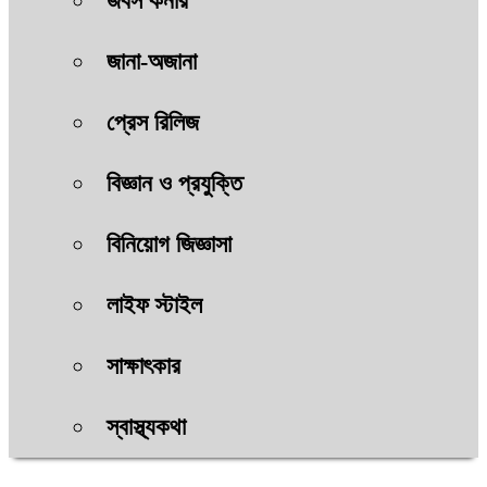
জবস কর্নার
জানা-অজানা
প্রেস রিলিজ
বিজ্ঞান ও প্রযুক্তি
বিনিয়োগ জিজ্ঞাসা
লাইফ স্টাইল
সাক্ষাৎকার
স্বাস্থ্যকথা