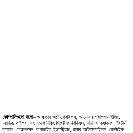
কোম্পানিগুলো হলো
– আফতাব অটোমোবাইলস, আনোয়ার গ্যালভানাইজিং,
আজিজ পাইপস, বাংলাদেশ বিল্ডিং সিস্টেমস-বিবিএস, বিবিএস ক্যাবলস, ইস্টার্ন
ক্যাবল, গোল্ডেনসন, কপারটেক ইন্ডাস্ট্রিজ, রানার অটোমোবাইলস, রেনউইক