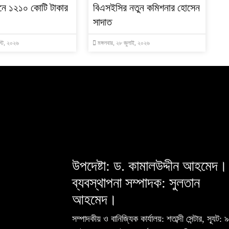
নে ১২১০ কোটি টাকার
বিএসইসির নতুন কমিশনার হোসেন
১
সাদাত
্ট, ২০২৬
মঙ্গলবার, ২৮ জুলাই, ২০২৬
উপদেষ্টা: ড. কামালউদ্দীন আহমেদ।
ব্যবস্থাপনা সম্পাদক: সুলতান
আহমেদ।
সম্পাদকীয় ও বানিজ্যিক কার্যালয়: শতাব্দী সেন্টার, স্যূট: ৯