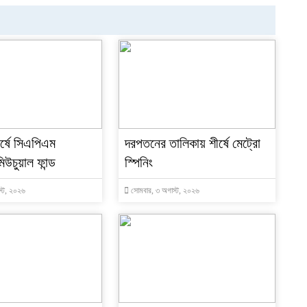
৬
৭
ীর্ষে সিএপিএম
দরপতনের তালিকায় শীর্ষে মেট্রো
িউচুয়াল ফান্ড
স্পিনিং
৮
্ট, ২০২৬
সোমবার, ৩ অগাস্ট, ২০২৬
৯