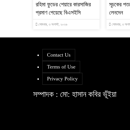
রহিমা ফুডের শেয়ারে কারসাজির
সূচকের পত
প্রমাণ পেয়েছে বিএসইসি
লেনদেন
সোমবার, ৩ অগাস্ট, ২০২৬
সোমবার, ৩ অগাস
Contact Us
Terms of Use
Privacy Policy
সম্পাদক : মো: হাসান কবির ভূঁইয়া