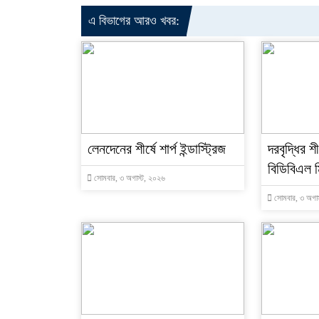
এ বিভাগের আরও খবর:
লেনদেনের শীর্ষে শার্প ইন্ডাস্ট্রিজ
দরবৃদ্ধির শ
বিডিবিএল ম
সোমবার, ৩ অগাস্ট, ২০২৬
সোমবার, ৩ অগাস