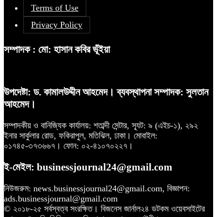
Terms of Use
Privacy Policy
সম্পাদক : মো: হাসান কবির ভূঁইয়া
উপদেষ্টা: ড. কামালউদ্দীন আহমেদ। ব্যবস্থাপনা সম্পাদক: সুলতান
আহমেদ।
সম্পাদকীয় ও বানিজ্যিক কার্যালয়: শতাব্দী সেন্টার, স্যূট: ৯ (এইচ-১), ২৯২
ইনার সার্কুলার রোড, ফকিরাপুল, মতিঝিল, ঢাকা। মোবাইল:
০১৭৪৫-৩৭৩৬৬৭। ফোন: ০২-৪১০৭০২২৭।
ই-মেইল: businessjournal24@gmail.com
নিউজরুম: news.businessjournal24@gmail.com, বিজ্ঞাপন:
ads.businessjournal@gmail.com
© ২০১৮-২৫ সর্বস্বত্ব সংরক্ষিত। বিজনেস জার্নাল২৪ ডটকম ওয়েবসাইটের