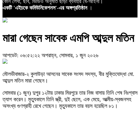
কোন লেখা, ছবি, ভিডিও অনুমতি ছাড়া ব্যবহার বে-আইনী।
একটি 'এইচকে কমিউনিকেশনস'-এর অঙ্গপ্রতিষ্ঠান
।
মারা গেছেন সাবেক এমপি আব্দুল মতিন
আপডেট: ০৬:৫২:২২ অপরাহ্ন, সোমবার, ১ জুন ২০২৬
মৌলভীবাজার-২ কুলাউড়া আসনের সাবেক সংসদ সদস্য, বীর মুক্তিযোদ্ধা মো.
আব্দুল মতিন মারা গেছেন।
সোমবার (১ জুন) দুপুর ১২টায় ঢাকার মিরপুরে তার নিজ বাসায় তিনি শেষ নিঃশ্বাস
ত্যাগ করেন। মৃত্যুকালে তিনি স্ত্রী, দুই ছেলে, এক মেয়ে, আত্মীয়-স্বজনসহ
অসংখ্য গুণগ্রাহী রেখে গেছেন। মৃত্যুকালে তার বয়স হয়েছিল ৮১।