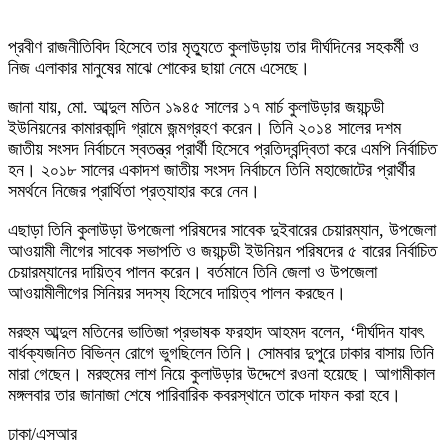
প্রবীণ রাজনীতিবিদ হিসেবে তার মৃত্যুতে কুলাউড়ায় তার দীর্ঘদিনের সহকর্মী ও
নিজ এলাকার মানুষের মাঝে শোকের ছায়া নেমে এসেছে।
জানা যায়, মো. আব্দুল মতিন ১৯৪৫ সালের ১৭ মার্চ কুলাউড়ার জয়চন্ডী
ইউনিয়নের কামারকান্দি গ্রামে জন্মগ্রহণ করেন। তিনি ২০১৪ সালের দশম
জাতীয় সংসদ নির্বাচনে স্বতন্ত্র প্রার্থী হিসেবে প্রতিদ্বন্দ্বিতা করে এমপি নির্বাচিত
হন। ২০১৮ সালের একাদশ জাতীয় সংসদ নির্বাচনে তিনি মহাজোটের প্রার্থীর
সমর্থনে নিজের প্রার্থিতা প্রত্যাহার করে নেন।
এছাড়া তিনি কুলাউড়া উপজেলা পরিষদের সাবেক দুইবারের চেয়ারম্যান, উপজেলা
আওয়ামী লীগের সাবেক সভাপতি ও জয়চন্ডী ইউনিয়ন পরিষদের ৫ বারের নির্বাচিত
চেয়ারম্যানের দায়িত্ব পালন করেন। বর্তমানে তিনি জেলা ও উপজেলা
আওয়ামীলীগের সিনিয়র সদস্য হিসেবে দায়িত্ব পালন করছেন।
মরহুম আব্দুল মতিনের ভাতিজা প্রভাষক ফরহাদ আহমদ বলেন, ‘দীর্ঘদিন যাবৎ
বার্ধক্যজনিত বিভিন্ন রোগে ভুগছিলেন তিনি। সোমবার দুপুরে ঢাকার বাসায় তিনি
মারা গেছেন। মরহুমের লাশ নিয়ে কুলাউড়ার উদ্দেশে রওনা হয়েছে। আগামীকাল
মঙ্গলবার তার জানাজা শেষে পারিবারিক কবরস্থানে তাকে দাফন করা হবে।
ঢাকা/এসআর