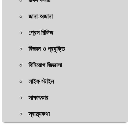
জবস কর্নার
জানা-অজানা
প্রেস রিলিজ
বিজ্ঞান ও প্রযুক্তি
বিনিয়োগ জিজ্ঞাসা
লাইফ স্টাইল
সাক্ষাৎকার
স্বাস্থ্যকথা