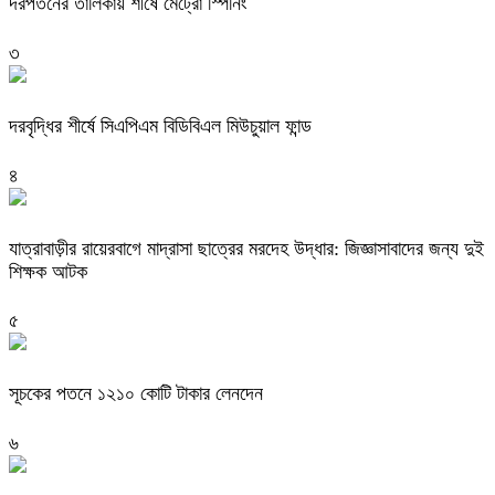
দরপতনের তালিকায় শীর্ষে মেট্রো স্পিনিং
৩
দরবৃদ্ধির শীর্ষে সিএপিএম বিডিবিএল মিউচুয়াল ফান্ড
৪
যাত্রাবাড়ীর রায়েরবাগে মাদ্রাসা ছাত্রের মরদেহ উদ্ধার: জিজ্ঞাসাবাদের জন্য দুই
শিক্ষক আটক
৫
সূচকের পতনে ১২১০ কোটি টাকার লেনদেন
৬