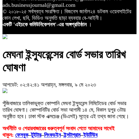
ads.businessjournal@gmail.com
© ২০১৮-২৫ সর্বস্বত্ব সংরক্ষিত। বিজনেস জার্নাল২৪ ডটকম ওয়েবসাইটের
কোন লেখা, ছবি, ভিডিও অনুমতি ছাড়া ব্যবহার বে-আইনী।
একটি 'এইচকে কমিউনিকেশনস'-এর অঙ্গপ্রতিষ্ঠান
।
মেঘনা ইন্স্যুরেন্সের বোর্ড সভার তারিখ
ঘোষণা
আপডেট: ০২:৪২:৪১ অপরাহ্ন, মঙ্গলবার, ৯ মে ২০২৩
পুঁজিবাজারে তালিকাভুক্ত কোম্পানি মেঘনা ইন্স্যুরেন্স লিমিটেডের বোর্ড সভার
তারিখ ঘোষণা। কোম্পানিটির বোর্ড সভা আগামী ১৪ মে, বিকাল দুপুর ৩টায়
অনুষ্ঠিত হবে। ঢাকা স্টক এক্সচেঞ্জ (ডিএসই) সূত্রে এই তথ্য জানা গেছে।
অর্থনীতি ও শেয়ারবাজারের গুরুত্বপূর্ন সংবাদ পেতে আমাদের সাথেই
থাকুন:
ফেসবুক
–
টুইটার
–
লিংকডইন
–
ইন্সটাগ্রাম
–
ইউটিউব