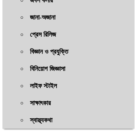
জবস কর্নার
জানা-অজানা
প্রেস রিলিজ
বিজ্ঞান ও প্রযুক্তি
বিনিয়োগ জিজ্ঞাসা
লাইফ স্টাইল
সাক্ষাৎকার
স্বাস্থ্যকথা