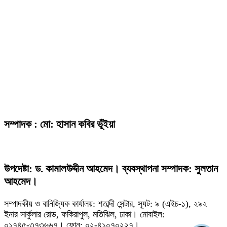
সম্পাদক : মো: হাসান কবির ভূঁইয়া
উপদেষ্টা: ড. কামালউদ্দীন আহমেদ। ব্যবস্থাপনা সম্পাদক: সুলতান
আহমেদ।
সম্পাদকীয় ও বানিজ্যিক কার্যালয়: শতাব্দী সেন্টার, স্যূট: ৯ (এইচ-১), ২৯২
ইনার সার্কুলার রোড, ফকিরাপুল, মতিঝিল, ঢাকা। মোবাইল:
০১৭৪৫-৩৭৩৬৬৭। ফোন: ০২-৪১০৭০২২৭।