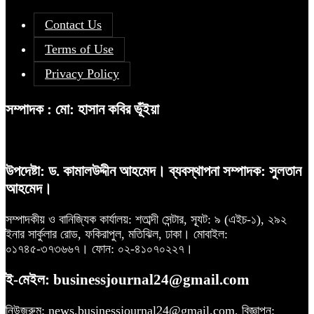
Contact Us
Terms of Use
Privacy Policy
সম্পাদক : মো: হাসান কবির ভূঁইয়া
উপদেষ্টা: ড. কামালউদ্দীন আহমেদ। ব্যবস্থাপনা সম্পাদক: সুলতান
আহমেদ।
সম্পাদকীয় ও বানিজ্যিক কার্যালয়: শতাব্দী সেন্টার, স্যূট: ৯ (এইচ-১), ২৯২
ইনার সার্কুলার রোড, ফকিরাপুল, মতিঝিল, ঢাকা। মোবাইল:
০১৭৪৫-৩৭৩৬৬৭। ফোন: ০২-৪১০৭০২২৭।
ই-মেইল: businessjournal24@gmail.com
নিউজরুম: news.businessjournal24@gmail.com, বিজ্ঞাপন: