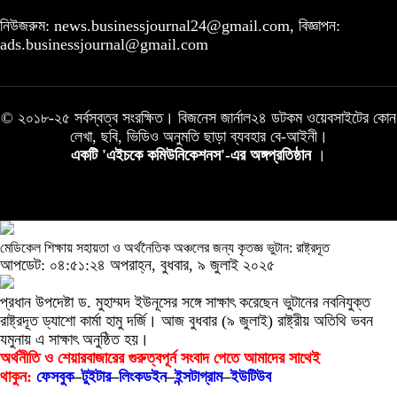
নিউজরুম: news.businessjournal24@gmail.com, বিজ্ঞাপন:
ads.businessjournal@gmail.com
© ২০১৮-২৫ সর্বস্বত্ব সংরক্ষিত। বিজনেস জার্নাল২৪ ডটকম ওয়েবসাইটের কোন
লেখা, ছবি, ভিডিও অনুমতি ছাড়া ব্যবহার বে-আইনী।
একটি 'এইচকে কমিউনিকেশনস'-এর অঙ্গপ্রতিষ্ঠান
।
মেডিকেল শিক্ষায় সহায়তা ও অর্থনৈতিক অঞ্চলের জন্য কৃতজ্ঞ ভুটান: রাষ্ট্রদূত
আপডেট: ০৪:৫১:২৪ অপরাহ্ন, বুধবার, ৯ জুলাই ২০২৫
প্রধান উপদেষ্টা ড. মুহাম্মদ ইউনূসের সঙ্গে সাক্ষাৎ করেছেন ভুটানের নবনিযুক্ত
রাষ্ট্রদূত ড্যাশো কার্মা হামু দর্জি। আজ বুধবার (৯ জুলাই) রাষ্ট্রীয় অতিথি ভবন
যমুনায় এ সাক্ষাৎ অনুষ্ঠিত হয়।
অর্থনীতি ও শেয়ারবাজারের গুরুত্বপূর্ন সংবাদ পেতে আমাদের সাথেই
থাকুন:
ফেসবুক
–
টুইটার
–
লিংকডইন
–
ইন্সটাগ্রাম
–
ইউটিউব