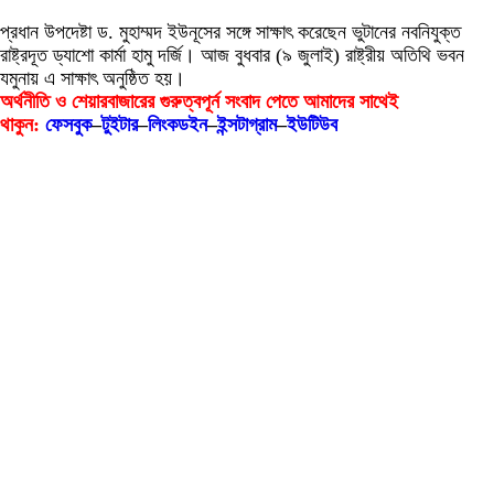
প্রধান উপদেষ্টা ড. মুহাম্মদ ইউনূসের সঙ্গে সাক্ষাৎ করেছেন ভুটানের নবনিযুক্ত
রাষ্ট্রদূত ড্যাশো কার্মা হামু দর্জি। আজ বুধবার (৯ জুলাই) রাষ্ট্রীয় অতিথি ভবন
যমুনায় এ সাক্ষাৎ অনুষ্ঠিত হয়।
অর্থনীতি ও শেয়ারবাজারের গুরুত্বপূর্ন সংবাদ পেতে আমাদের সাথেই
থাকুন:
ফেসবুক
–
টুইটার
–
লিংকডইন
–
ইন্সটাগ্রাম
–
ইউটিউব