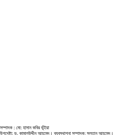
সম্পাদক : মো: হাসান কবির ভূঁইয়া
উপদেষ্টা: ড. কামালউদ্দীন আহমেদ। ব্যবস্থাপনা সম্পাদক: সুলতান আহমেদ।