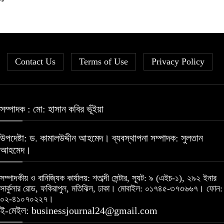
Contact Us
Terms of Use
Privacy Policy
সম্পাদক : মো: হাসান কবির ভূঁইয়া
উপদেষ্টা: ড. কামালউদ্দীন আহমেদ। ব্যবস্থাপনা সম্পাদক: সুলতান
আহমেদ।
সম্পাদকীয় ও বানিজ্যিক কার্যালয়: শতাব্দী সেন্টার, স্যূট: ৯ (এইচ-১), ২৯২ ইনার
সার্কুলার রোড, ফকিরাপুল, মতিঝিল, ঢাকা। মোবাইল: ০১৭৪৫-৩৭৩৬৬৭। ফোন:
০২-৪১০৭০২২৭।
ই-মেইল: businessjournal24@gmail.com