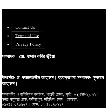
Contact Us
Terms of Use
Privacy Policy
সম্পাদক : মো: হাসান কবির ভূঁইয়া
উপদেষ্টা: ড. কামালউদ্দীন আহমেদ। ব্যবস্থাপনা সম্পাদক: সুলতান
আহমেদ।
সম্পাদকীয় ও বানিজ্যিক কার্যালয়: শতাব্দী সেন্টার, স্যূট: ৯ (এইচ-১), ২৯২
ইনার সার্কুলার রোড, ফকিরাপুল, মতিঝিল, ঢাকা। মোবাইল:
০১৭৪৫-৩৭৩৬৬৭। ফোন: ০২-৪১০৭০২২৭।