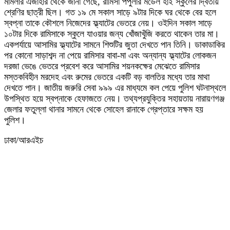
মামলার এজাহার থেকে জানা গেছে, রামিসা পপুলার মডেল হাই স্কুলের দ্বিতীয়
শ্রেণির ছাত্রী ছিল। গত ১৯ মে সকাল সাড়ে ৯টার দিকে ঘর থেকে বের হলে
স্বপ্না তাকে কৌশলে নিজেদের ফ্ল্যাটের ভেতরে নেয়। ওইদিন সকাল সাড়ে
১০টার দিকে রামিসাকে স্কুলে যাওয়ার জন্য খোঁজাখুঁজি করতে থাকেন তার মা।
একপর্যায়ে আসামির ফ্ল্যাটের সামনে শিশুটির জুতা দেখতে পান তিনি। ডাকাডাকির
পর কোনো সাড়াশব্দ না পেয়ে রামিসার বাবা-মা এবং অন্যান্য ফ্ল্যাটের লোকজন
দরজা ভেঙে ভেতরে প্রবেশ করে আসামির শয়নকক্ষের মেঝেতে রামিসার
মস্তকবিহীন মরদেহ এবং রুমের ভেতরে একটি বড় বালতির মধ্যে তার মাথা
দেখতে পান। জাতীয় জরুরি সেবা ৯৯৯ এর মাধ্যমে কল পেয়ে পুলিশ ঘটনাস্থলে
উপস্থিত হয়ে স্বপ্নাকে হেফাজতে নেয়। তথ্যপ্রযুক্তির সহায়তায় নারায়ণগঞ্জ
জেলার ফতুল্লা থানার সামনে থেকে সোহেল রানাকে গ্রেপ্তারে সক্ষম হয়
পুলিশ।
ঢাকা/আরএইচ