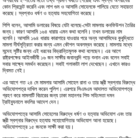
অপরাধের ইস্পাতের মতো তথ্য প্রমাণ করতে পেরেছি এবং স্বপ্না অপরাধের
কোন প্রিভেন্ট করেনি এবং লাশ গুম ও আসামি সোহেলকে পালিয়ে যেতে সহায়তা
করেছে। স্বপ্নাও ধর্ষণ ও হত্যায় সহযোগিতা করেছে।
পিপি বলেন, আসামি ডলারের বিষয়ে যেটা বলেছে-সেটা মামলায় কনফিউশন তৈরির
জন্য। কারণ আসামি ১৬৪ ধারায় এমন কথা বলেনি। তখন ডলারের নাম
বলেনি। আসামি ১৬৪ ধারায় কারাগারে যাওয়ার পরে অন্য আসামিদের কুবুদ্ধিতে
মামলা দীর্ঘসূত্রিতা করার জন্য এমন কৌশল অবলম্বন করেছে। মামলায় মধ্যে
সন্দেহ সৃষ্টির জন্য এই ধরনের বিভ্রান্তিমূলক কথা বলেছেন। এর আগে
রাষ্ট্রপক্ষের আইনজীবী ১৬ জন সাক্ষীর জবানবন্দি পড়ে শুনান এবং বলেন সবাই
সবার সাক্ষ্যে সমর্থন করেছেন। সবাই গলাকাটা লাশ দেখেছেন। এখানে কারও
দ্বিমত নেই।
এর আগে গত ২৪ মে মামলার আসামি সোহেল রানা ও তার স্ত্রী স্বপ্নার বিরুদ্ধে
অভিযোগপত্র দাখিল করেন পুলিশ। এরপরে সিএমএম আদালত অভিযোগপত্র
গ্রহণ করে মামলাটি বিচারের জন্য ঢাকা মহানগর শিশু সহিংসতা দমন
ট্রাইব্যুনালে বদলির আদেশ দেন।
অভিযোগপত্রে আসামি সোহেলের বিরুদ্ধে ধর্ষণ ও হত্যার অভিযোগ এবং তার
স্ত্রী স্বপ্নার বিরুদ্ধে হত্যায় সহোযোগিতার অভিযোগ আনা হয়েছে।
অভিযোগপত্রে ১৫ জনকে সাক্ষী করা হয়।