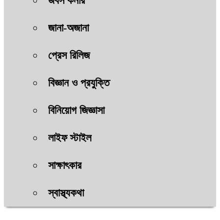
জবস কর্নার
জানা-অজানা
প্রেস রিলিজ
বিজ্ঞান ও প্রযুক্তি
বিনিয়োগ জিজ্ঞাসা
লাইফ স্টাইল
সাক্ষাৎকার
স্বাস্থ্যকথা