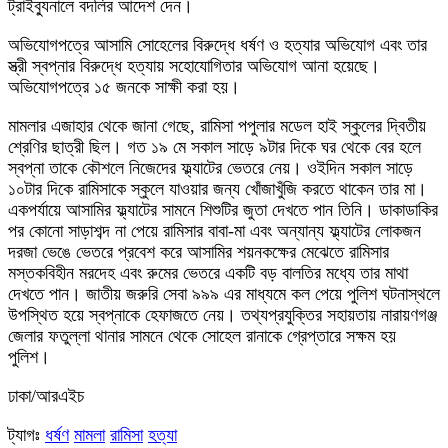
ট্রাইব্যুনালে বদলির আদেশ দেন।
অভিযোগপত্রে আসামি সোহেলের বিরুদ্ধে ধর্ষণ ও হত্যার অভিযোগ এবং তার
স্ত্রী স্বপ্নার বিরুদ্ধে হত্যায় সহোযোগিতার অভিযোগ আনা হয়েছে।
অভিযোগপত্রে ১৫ জনকে সাক্ষী করা হয়।
মামলার এজাহার থেকে জানা গেছে, রামিসা পপুলার মডেল হাই স্কুলের দ্বিতীয়
শ্রেণির ছাত্রী ছিল। গত ১৯ মে সকাল সাড়ে ৯টার দিকে ঘর থেকে বের হলে
স্বপ্না তাকে কৌশলে নিজেদের ফ্ল্যাটের ভেতরে নেয়। ওইদিন সকাল সাড়ে
১০টার দিকে রামিসাকে স্কুলে যাওয়ার জন্য খোঁজাখুঁজি করতে থাকেন তার মা।
একপর্যায়ে আসামির ফ্ল্যাটের সামনে শিশুটির জুতা দেখতে পান তিনি। ডাকাডাকির
পর কোনো সাড়াশব্দ না পেয়ে রামিসার বাবা-মা এবং অন্যান্য ফ্ল্যাটের লোকজন
দরজা ভেঙে ভেতরে প্রবেশ করে আসামির শয়নকক্ষের মেঝেতে রামিসার
মস্তকবিহীন মরদেহ এবং রুমের ভেতরে একটি বড় বালতির মধ্যে তার মাথা
দেখতে পান। জাতীয় জরুরি সেবা ৯৯৯ এর মাধ্যমে কল পেয়ে পুলিশ ঘটনাস্থলে
উপস্থিত হয়ে স্বপ্নাকে হেফাজতে নেয়। তথ্যপ্রযুক্তির সহায়তায় নারায়ণগঞ্জ
জেলার ফতুল্লা থানার সামনে থেকে সোহেল রানাকে গ্রেপ্তারে সক্ষম হয়
পুলিশ।
ঢাকা/আরএইচ
ট্যাগঃ
ধর্ষণ
মামলা
রামিসা
হত্যা