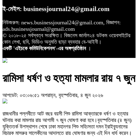
ই-মেইল: businessjournal24@gmail.com
নিউজরুম: news.businessjournal24@gmail.com, বিজ্ঞাপন:
ads.businessjournal@gmail.com
© ২০১৮-২৫ সর্বস্বত্ব সংরক্ষিত। বিজনেস জার্নাল২৪ ডটকম ওয়েবসাইটের
কোন লেখা, ছবি, ভিডিও অনুমতি ছাড়া ব্যবহার বে-আইনী।
একটি 'এইচকে কমিউনিকেশনস'-এর অঙ্গপ্রতিষ্ঠান
।
রামিসা ধর্ষণ ও হত্যা মামলার রায় ৭ জুন
আপডেট: ০৩:০৬:৫১ অপরাহ্ন, বৃহস্পতিবার, ৪ জুন ২০২৬
রাজধানীর পল্লবীতে আট বছর বয়সী শিশু রামিসা আক্তারকে ধর্ষণ ও হত্যার
ঘটনায় করা মামলার রায় আগামী ৭ জুন ঘোষণা করা হবে।বৃহস্পতিবার (৪ জুন)
যুক্তিতর্ক উপস্থাপন শেষে ঢাকা মহানগর শিশু সহিংসতা দমন ট্রাইব্যুনালের
বিচারক মাসরুর সালেকীনের আদালতে রায় ঘোষণার জন্য এই দিন ধার্য করেন।