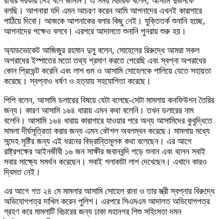
রাখার দরকার নেই বলে জানান। এ সময় বিচারক বলেন, আসামি দুজনকে
বলছি। আপনারা যদি এমন আচরণ করেন আমি আপনাদের এখনই কারাগারে
পাঠিয়ে দিবো। আজকে আপনাকের বলার কিছু নেই। যুক্তিতর্ক শুনানি হচ্ছে,
আপনাদের পক্ষেও বলবে। এরপরে আদালতে শুনানি পুনরায় শুরু হয়।
অ্যাডভোকেট আজিজুর রহমান দুলু বলেন, সোহেলের রিরুদ্ধে আমরা সকল
অপরাধের ইস্পাতের মতো তথ্য প্রমাণ করতে পেরেছি এবং স্বপ্না অপরাধের
কোন প্রিভেন্ট করেনি এবং লাশ গুম ও আসামি সোহেলকে পালিয়ে যেতে সহায়তা
করেছে। স্বপ্নাও ধর্ষণ ও হত্যায় সহযোগিতা করেছে।
পিপি বলেন, আসামি ডলারের বিষয়ে যেটা বলেছে-সেটা মামলায় কনফিউশন তৈরির
জন্য। কারণ আসামি ১৬৪ ধারায় এমন কথা বলেনি। তখন ডলারের নাম
বলেনি। আসামি ১৬৪ ধারায় কারাগারে যাওয়ার পরে অন্য আসামিদের কুবুদ্ধিতে
মামলা দীর্ঘসূত্রিতা করার জন্য এমন কৌশল অবলম্বন করেছে। মামলায় মধ্যে
সন্দেহ সৃষ্টির জন্য এই ধরনের বিভ্রান্তিমূলক কথা বলেছেন। এর আগে
রাষ্ট্রপক্ষের আইনজীবী ১৬ জন সাক্ষীর জবানবন্দি পড়ে শুনান এবং বলেন সবাই
সবার সাক্ষ্যে সমর্থন করেছেন। সবাই গলাকাটা লাশ দেখেছেন। এখানে কারও
দ্বিমত নেই।
এর আগে গত ২৪ মে মামলার আসামি সোহেল রানা ও তার স্ত্রী স্বপ্নার বিরুদ্ধে
অভিযোগপত্র দাখিল করেন পুলিশ। এরপরে সিএমএম আদালত অভিযোগপত্র
গ্রহণ করে মামলাটি বিচারের জন্য ঢাকা মহানগর শিশু সহিংসতা দমন