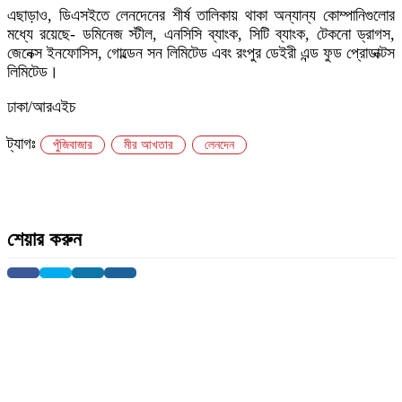
এছাড়াও, ডিএসইতে লেনদেনের শীর্ষ তালিকায় থাকা অন্যান্য কোম্পানিগুলোর
মধ্যে রয়েছে- ডমিনেজ স্টীল, এনসিসি ব্যাংক, সিটি ব্যাংক, টেকনো ড্রাগস,
জেনেক্স ইনফোসিস, গোল্ডেন সন লিমিটেড এবং রংপুর ডেইরী এন্ড ফুড প্রোডাক্টস
লিমিটেড।
ঢাকা/আরএইচ
ট্যাগঃ
পুঁজিবাজার
মীর আখতার
লেনদেন
শেয়ার করুন