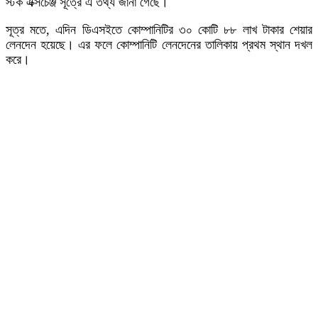
স্টক এক্সচেঞ্জ সূত্রে এ তথ্য জানা গেছে।
সূত্র মতে, এদিন ডিএসইতে কোম্পানিটির ৩০ কোটি ৮৮ লাখ টাকার শেয়ার
লেনদেন হয়েছে। এর ফলে কোম্পানিটি লেনদেনের তালিকায় প্রথম স্থান দখল
করে।