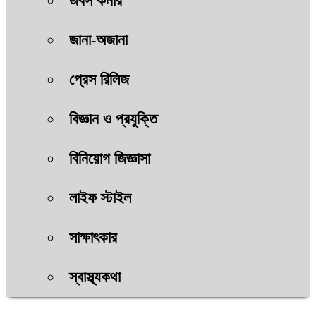
জবস কর্নার
জানা-অজানা
প্রেস রিলিজ
বিজ্ঞান ও প্রযুক্তি
বিনিয়োগ জিজ্ঞাসা
লাইফ স্টাইল
সাক্ষাৎকার
স্বাস্থ্যকথা