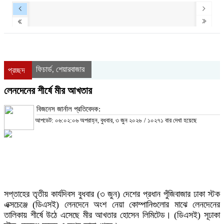
ফিচার্ড
শেয়ারবাজার
,
প্রচ্ছদ
লেনদেনের শীর্ষে মীর আখতার
বিজনেস জার্নাল প্রতিবেদক:
আপডেট: ০৬:০২:০৬ অপরাহ্ন, বুধবার, ৩ জুন ২০২৬
/
১০২৭১ বার দেখা হয়েছে
সপ্তাহের তৃতীয় কার্যদিবস বুধবার (৩ জুন) দেশের প্রধান পুঁজিবাজার ঢাকা স্টক
এক্সচেঞ্জে (ডিএসই) লেনদেনে অংশ নেয়া কোম্পানিগুলোর মাঝে লেনদেনের
তালিকায় শীর্ষে উঠে এসেছে মীর আখতার হোসেন লিমিটেড। (ডিএসই) সূঢাকা