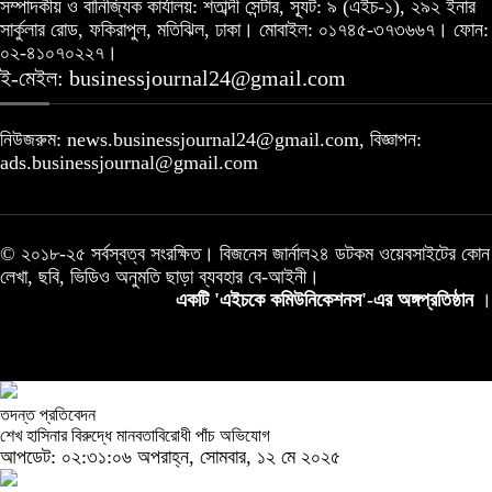
সম্পাদকীয় ও বানিজ্যিক কার্যালয়: শতাব্দী সেন্টার, স্যূট: ৯ (এইচ-১), ২৯২ ইনার
সার্কুলার রোড, ফকিরাপুল, মতিঝিল, ঢাকা। মোবাইল: ০১৭৪৫-৩৭৩৬৬৭। ফোন:
০২-৪১০৭০২২৭।
ই-মেইল: businessjournal24@gmail.com
নিউজরুম: news.businessjournal24@gmail.com, বিজ্ঞাপন:
ads.businessjournal@gmail.com
© ২০১৮-২৫ সর্বস্বত্ব সংরক্ষিত। বিজনেস জার্নাল২৪ ডটকম ওয়েবসাইটের কোন
লেখা, ছবি, ভিডিও অনুমতি ছাড়া ব্যবহার বে-আইনী।
একটি 'এইচকে কমিউনিকেশনস'-এর অঙ্গপ্রতিষ্ঠান
।
তদন্ত প্রতিবেদন
শেখ হাসিনার বিরুদ্ধে মানবতাবিরোধী পাঁচ অভিযোগ
আপডেট: ০২:৩১:০৬ অপরাহ্ন, সোমবার, ১২ মে ২০২৫