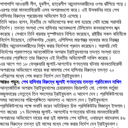
পাশাপাশি আওয়ামী লীগ, যুবলীগ, ছাত্রলীগ আন্দোলনকারীদের ওপর ঝাঁপিয়ে পড়ে।
এরপর তারা মানবতাবিরোধী এসব অপরাধগুলো করে। এই উসকানির দায়ে শেখ
হাসিনার বিরুদ্ধে প্ররোচনার অভিযোগ উঠে এসেছে।
তিনি আরও বলেন, দ্বিতীয় যে অভিযোগের কথা বলা হয়েছে সেটা হচ্ছে সরাসরি
নির্দেশ। তদন্ত সংস্থা শেখ হাসিনার অনেকগুলো টেলিফোন কনভারসেশন জব্দ
করেছে। সেখানে তিনি বারবার সুস্পষ্টভাবে নিশ্চিত করেছেন, রাষ্ট্রীয় সকল বাহিনীকে
নির্দেশ দিয়েছেন, হেলিকপ্টার ,ড্রোন, এপিসিসহ মারণাস্ত্র ব্যবহার করে নিরস্ত্র
নিরীহ আন্দোলনকারীদের নির্মূল করার নির্দেশনা প্রদান করেছেন। সরাসরি সেই
নির্দেশের প্রমাণপত্র আন্তর্জাতিক অপরাধ ট্রাইব্যুনালের তদন্ত সংস্থা হাতে
পাওয়ার প্রেক্ষিতে তার বিরুদ্ধে এই দ্বিতীয় অভিযোগটি দাখিল করেছে।
এর আগে গত ১৮ ফেব্রুয়ারি জুলাই-আগস্টের গণহত্যার ঘটনায় মানবতাবিরোধী
অপরাধের অভিযোগে দায়ের করা মামলায় শেখ হাসিনার বিরুদ্ধে তদন্ত ২০
এপ্রিলের মধ্যে শেষ করতে নির্দেশ দেন ট্রাইব্যুনাল।
আরও পড়ুন:
শেখ হাসিনার বিরুদ্ধে জুলাই গণহত্যার তদন্ত প্রতিবেদন দাখিল
আন্তর্জাতিক অপরাধ ট্রাইব্যুনালের চেয়ারম্যান বিচারপতি মো. গোলাম মর্তুজা
মজুমদারের নেতৃত্বে তিন সদস্যের ট্রাইব্যুনাল এ আদেশ দেন। প্রসিকিউশনের
সময় আবেদনের পরিপ্রেক্ষিতে আদালত এ আদেশ দেন। ট্রাইব্যুনালে
প্রসিকিউশনের পক্ষে শুনানি করেন অতিরিক্ত চিফ প্রসিকিউটর মিজানুল ইসলাম।
গত বছরের ১৭ ডিসেম্বর জুলাই- আগস্টের গণহত্যার ঘটনায় মানবতাবিরোধী
অপরাধের অভিযোগে দায়ের করা দুই মামলায় শেখ হাসিনা, ওবায়দুল কাদেরসহ ৪৬
জনের বিরুদ্ধে তদন্ত দুই মাসের মধ্যে শেষ করার নির্দেশ দেন ট্রাইব্যুনাল।