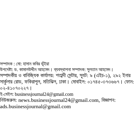
সম্পাদক : মো: হাসান কবির ভূঁইয়া
উপদেষ্টা: ড. কামালউদ্দীন আহমেদ। ব্যবস্থাপনা সম্পাদক: সুলতান আহমেদ।
সম্পাদকীয় ও বানিজ্যিক কার্যালয়: শতাব্দী সেন্টার, স্যূট: ৯ (এইচ-১), ২৯২ ইনার
সার্কুলার রোড, ফকিরাপুল, মতিঝিল, ঢাকা। মোবাইল: ০১৭৪৫-৩৭৩৬৬৭। ফোন:
০২-৪১০৭০২২৭।
ই-মেইল: businessjournal24@gmail.com
নিউজরুম: news.businessjournal24@gmail.com, বিজ্ঞাপন:
ads.businessjournal@gmail.com