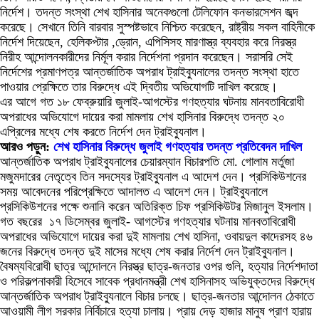
নির্দেশ। তদন্ত সংস্থা শেখ হাসিনার অনেকগুলো টেলিফোন কনভারসেশন জব্দ
করেছে। সেখানে তিনি বারবার সুস্পষ্টভাবে নিশ্চিত করেছেন, রাষ্ট্রীয় সকল বাহিনীকে
নির্দেশ দিয়েছেন, হেলিকপ্টার ,ড্রোন, এপিসিসহ মারণাস্ত্র ব্যবহার করে নিরস্ত্র
নিরীহ আন্দোলনকারীদের নির্মূল করার নির্দেশনা প্রদান করেছেন। সরাসরি সেই
নির্দেশের প্রমাণপত্র আন্তর্জাতিক অপরাধ ট্রাইব্যুনালের তদন্ত সংস্থা হাতে
পাওয়ার প্রেক্ষিতে তার বিরুদ্ধে এই দ্বিতীয় অভিযোগটি দাখিল করেছে।
এর আগে গত ১৮ ফেব্রুয়ারি জুলাই-আগস্টের গণহত্যার ঘটনায় মানবতাবিরোধী
অপরাধের অভিযোগে দায়ের করা মামলায় শেখ হাসিনার বিরুদ্ধে তদন্ত ২০
এপ্রিলের মধ্যে শেষ করতে নির্দেশ দেন ট্রাইব্যুনাল।
আরও পড়ুন:
শেখ হাসিনার বিরুদ্ধে জুলাই গণহত্যার তদন্ত প্রতিবেদন দাখিল
আন্তর্জাতিক অপরাধ ট্রাইব্যুনালের চেয়ারম্যান বিচারপতি মো. গোলাম মর্তুজা
মজুমদারের নেতৃত্বে তিন সদস্যের ট্রাইব্যুনাল এ আদেশ দেন। প্রসিকিউশনের
সময় আবেদনের পরিপ্রেক্ষিতে আদালত এ আদেশ দেন। ট্রাইব্যুনালে
প্রসিকিউশনের পক্ষে শুনানি করেন অতিরিক্ত চিফ প্রসিকিউটর মিজানুল ইসলাম।
গত বছরের ১৭ ডিসেম্বর জুলাই- আগস্টের গণহত্যার ঘটনায় মানবতাবিরোধী
অপরাধের অভিযোগে দায়ের করা দুই মামলায় শেখ হাসিনা, ওবায়দুল কাদেরসহ ৪৬
জনের বিরুদ্ধে তদন্ত দুই মাসের মধ্যে শেষ করার নির্দেশ দেন ট্রাইব্যুনাল।
বৈষম্যবিরোধী ছাত্র আন্দোলনে নিরস্ত্র ছাত্র-জনতার ওপর গুলি, হত্যার নির্দেশদাতা
ও পরিকল্পনাকারী হিসেবে সাবেক প্রধানমন্ত্রী শেখ হাসিনাসহ অভিযুক্তদের বিরুদ্ধে
আন্তর্জাতিক অপরাধ ট্রাইব্যুনালে বিচার চলছে। ছাত্র-জনতার আন্দোলন ঠেকাতে
আওয়ামী লীগ সরকার নির্বিচারে হত্যা চালায়। প্রায় দেড় হাজার মানুষ প্রাণ হারায়