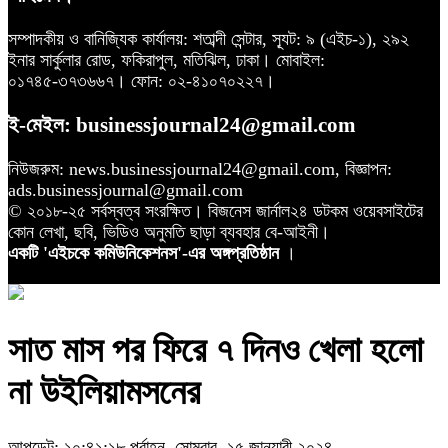
সম্পাদকীয় ও বানিজ্যিক কার্যালয়: শতাব্দী সেন্টার, স্যূট: ৯ (এইচ-১), ২৯২
ইনার সার্কুলার রোড, ফকিরাপুল, মতিঝিল, ঢাকা। মোবাইল:
০১৭৪৫-৩৭৩৬৬৭। ফোন: ০২-৪১০৭০২২৭।
ই-মেইল: businessjournal24@gmail.com
নিউজরুম: news.businessjournal24@gmail.com, বিজ্ঞাপন:
ads.businessjournal@gmail.com
© ২০১৮-২৫ সর্বস্বত্ব সংরক্ষিত। বিজনেস জার্নাল২৪ ডটকম ওয়েবসাইটের
কোন লেখা, ছবি, ভিডিও অনুমতি ছাড়া ব্যবহার বে-আইনী।
একটি 'এইচকে কমিউনিকেশনস'-এর অঙ্গপ্রতিষ্ঠান
।
সাত মাস পর ফিরে ৭ দিনও খেলা হলো
না উইলিয়ামসনের
আপডেট: ১০:৪১:১৮ পূর্বাহ্ন, সোমবার, ১৫ জানুয়ারী ২০২৪