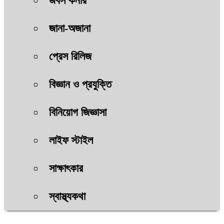
জবস কর্নার
জানা-অজানা
প্রেস রিলিজ
বিজ্ঞান ও প্রযুক্তি
বিনিয়োগ জিজ্ঞাসা
লাইফ স্টাইল
সাক্ষাৎকার
স্বাস্থ্যকথা