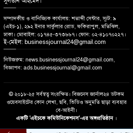
সুলতান আহমেদ।
সম্পাদকীয় ও বানিজ্যিক কার্যালয়: শতাব্দী সেন্টার, স্যূট: ৯
(এইচ-১), ২৯২ ইনার সার্কুলার রোড, ফকিরাপুল, মতিঝিল,
ঢাকা। মোবাইল: ০১৭৪৫-৩৭৩৬৬৭। ফোন: ০২-৪১০৭০২২৭।
ই-মেইল: businessjournal24@gmail.com
নিউজরুম: news.businessjournal24@gmail.com,
বিজ্ঞাপন: ads.businessjournal@gmail.com
© ২০১৮-২৫ সর্বস্বত্ব সংরক্ষিত। বিজনেস জার্নাল২৪ ডটকম
ওয়েবসাইটের কোন লেখা, ছবি, ভিডিও অনুমতি ছাড়া ব্যবহার
বে-আইনী।
একটি 'এইচকে কমিউনিকেশনস'-এর অঙ্গপ্রতিষ্ঠান
।