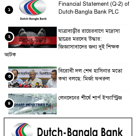
Financial Statement (Q-2) of
১
Dutch-Bangla Bank PLC
যাত্রাবাড়ীর রায়েরবাগে মাদ্রাসা
২
ছাত্রের মরদেহ উদ্ধার:
জিজ্ঞাসাবাদের জন্য দুই শিক্ষক
আটক
বিরোধী দল শেখ হাসিনার মতো
৩
কথা বলছে: মির্জা ফখরুল
লেনদেনের শীর্ষে শার্প ইন্ডাস্ট্রিজ
৪
দরবৃদ্ধির শীর্ষে সিএপিএম
৫
বিডিবিএল মিউচুয়াল ফান্ড