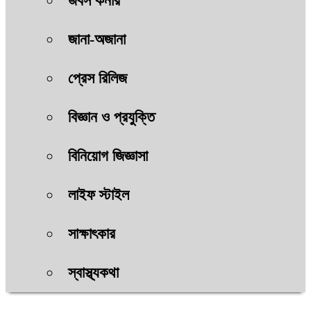
জবস কর্নার
জানা-অজানা
প্রেস রিলিজ
বিজ্ঞান ও প্রযুক্তি
বিনিয়োগ জিজ্ঞাসা
লাইফ স্টাইল
সাক্ষাৎকার
স্বাস্থ্যকথা